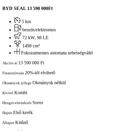
BYD SEAL
13 590 000Ft
5 km
benzin/elektromos
72 kW, 98 LE
1498 cm³
Fokozatmentes automata sebességváltó
13 590 000 Ft
Akciós ár
20%-tól elvihető
Finanszírozás
Okmányok nélkül
Okmányok jellege
Kombi
Kivitel
Soros
Henger-elrendezés
Első kerék
Hajtás
Kitűnő
Állapot