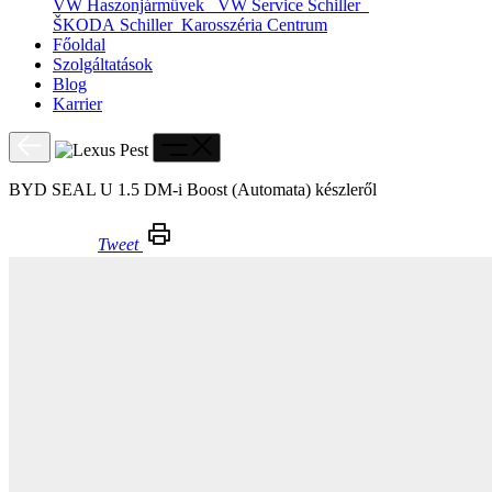
VW Haszonjárművek
VW Service Schiller
ŠKODA Schiller
Karosszéria Centrum
Főoldal
Szolgáltatások
Blog
Karrier
BYD SEAL U 1.5 DM-i Boost (Automata) készleről
Tweet
BYD SEAL U 1.5 DM-i Boost (Automata) készleről