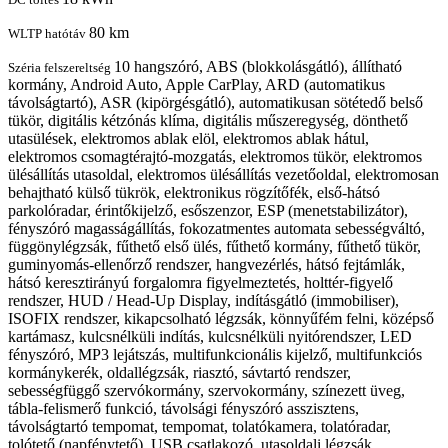
80 km
WLTP hatótáv
10 hangszóró, ABS (blokkolásgátló), állítható
Széria felszereltség
kormány, Android Auto, Apple CarPlay, ARD (automatikus
távolságtartó), ASR (kipörgésgátló), automatikusan sötétedő belső
tükör, digitális kétzónás klíma, digitális műszeregység, dönthető
utasülések, elektromos ablak elöl, elektromos ablak hátul,
elektromos csomagtérajtó-mozgatás, elektromos tükör, elektromos
ülésállítás utasoldal, elektromos ülésállítás vezetőoldal, elektromosan
behajtható külső tükrök, elektronikus rögzítőfék, első-hátsó
parkolóradar, érintőkijelző, esőszenzor, ESP (menetstabilizátor),
fényszóró magasságállítás, fokozatmentes automata sebességváltó,
függönylégzsák, fűthető első ülés, fűthető kormány, fűthető tükör,
guminyomás-ellenőrző rendszer, hangvezérlés, hátsó fejtámlák,
hátsó keresztirányú forgalomra figyelmeztetés, holttér-figyelő
rendszer, HUD / Head-Up Display, indításgátló (immobiliser),
ISOFIX rendszer, kikapcsolható légzsák, könnyűfém felni, középső
kartámasz, kulcsnélküli indítás, kulcsnélküli nyitórendszer, LED
fényszóró, MP3 lejátszás, multifunkcionális kijelző, multifunkciós
kormánykerék, oldallégzsák, riasztó, sávtartó rendszer,
sebességfüggő szervókormány, szervokormány, színezett üveg,
tábla-felismerő funkció, távolsági fényszóró asszisztens,
távolságtartó tempomat, tempomat, tolatókamera, tolatóradar,
tolótető (napfénytető), USB csatlakozó, utasoldali légzsák,