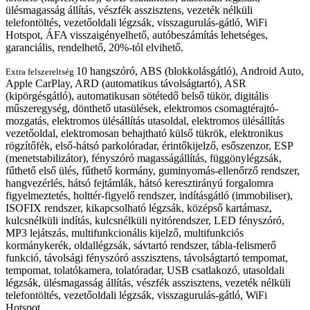
ülésmagasság állítás, vészfék asszisztens, vezeték nélküli
telefontöltés, vezetőoldali légzsák, visszagurulás-gátló, WiFi
Hotspot, ÁFA visszaigényelhető, autóbeszámítás lehetséges,
garanciális, rendelhető, 20%-tól elvihető.
10 hangszóró, ABS (blokkolásgátló), Android Auto,
Extra felszereltség
Apple CarPlay, ARD (automatikus távolságtartó), ASR
(kipörgésgátló), automatikusan sötétedő belső tükör, digitális
műszeregység, dönthető utasülések, elektromos csomagtérajtó-
mozgatás, elektromos ülésállítás utasoldal, elektromos ülésállítás
vezetőoldal, elektromosan behajtható külső tükrök, elektronikus
rögzítőfék, első-hátsó parkolóradar, érintőkijelző, esőszenzor, ESP
(menetstabilizátor), fényszóró magasságállítás, függönylégzsák,
fűthető első ülés, fűthető kormány, guminyomás-ellenőrző rendszer,
hangvezérlés, hátsó fejtámlák, hátsó keresztirányú forgalomra
figyelmeztetés, holttér-figyelő rendszer, indításgátló (immobiliser),
ISOFIX rendszer, kikapcsolható légzsák, középső kartámasz,
kulcsnélküli indítás, kulcsnélküli nyitórendszer, LED fényszóró,
MP3 lejátszás, multifunkcionális kijelző, multifunkciós
kormánykerék, oldallégzsák, sávtartó rendszer, tábla-felismerő
funkció, távolsági fényszóró asszisztens, távolságtartó tempomat,
tempomat, tolatókamera, tolatóradar, USB csatlakozó, utasoldali
légzsák, ülésmagasság állítás, vészfék asszisztens, vezeték nélküli
telefontöltés, vezetőoldali légzsák, visszagurulás-gátló, WiFi
Hotspot.