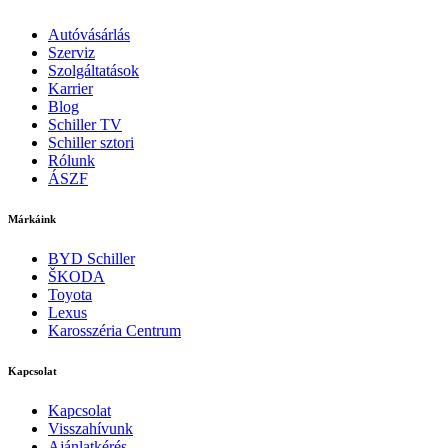
Autóvásárlás
Szerviz
Szolgáltatások
Karrier
Blog
Schiller TV
Schiller sztori
Rólunk
ÁSZF
Márkáink
BYD Schiller
ŠKODA
Toyota
Lexus
Karosszéria Centrum
Kapcsolat
Kapcsolat
Visszahívunk
Ajánlatkérés