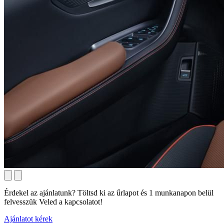
Érdekel az ajánlatunk? Töltsd ki az űrlapot és 1 munkanapon belül
felvesszük Veled a kapcsolatot!
Ajánlatot kérek