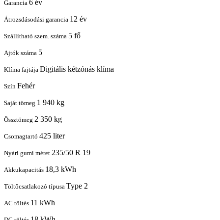
6 év
Garancia
12 év
Átrozsdásodási garancia
5 fő
Szállítható szem. száma
5
Ajtók száma
Digitális kétzónás klíma
Klíma fajtája
Fehér
Szín
1 940 kg
Saját tömeg
2 350 kg
Össztömeg
425 liter
Csomagtartó
235/50 R 19
Nyári gumi méret
18,3 kWh
Akkukapacitás
Type 2
Töltőcsatlakozó típusa
11 kWh
AC töltés
18 kWh
DC töltés