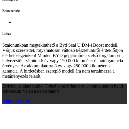
Felszereltség
Leírás
Szalonunkban megtekinthető a Byd Seal U DM-i Boost modell.
Várjuk szeretettel, folyamatosan változó készletünkről érdeklődjön
elérhetőségeinken! Minden BYD gépjárműre az első forgalomba
helyezéstől számított 6 év vagy 150.000 kilométer új autó garancia
érvényes. Az akkumulátorra 8 év vagy 250.000 kilométer a
garancia. A hirdetésben szereplő modell ára nem tartalmazza a
metálfényezés felárát.
Érdekel az ajánlatunk? Töltsd ki az űrlapot és 1 munkanapon belül
felvesszük Veled a kapcsolatot!
Ajánlatot kérek