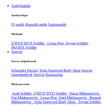
Autóvásárlás
Autókatalógus
Új autók
Használt autók
Szalonautók
Márkáink
BYD Schiller
Lexus Pest
Toyota Schiller
ŠKODA Schiller
Szerviz
Szerviz szolgáltatások
Schneider Electric
Tesla Approved Body Shop
Szerviz
cserejárművek
Szerviz
Karosszéria
Márkaszervizek
Audi Schiller
BYD Schiller
Dacia Márkaszerviz
Fiat Márkaszerviz
Lexus Pest
Opel Márkaszerviz
Renault
Márkaszerviz
Tesla Approved Body Shop
Toyota Schiller