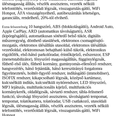
ülésmagasság állítás, vészfék asszisztens, vezeték nélküli
telefontöltés, vezetőoldali légzsák, visszagurulás-gátló, WiFi
Hotspot, ÁFA visszaigényelhető, autóbeszámítás lehetséges,
garanciális, rendelhető, 20%-tól elvihető.
10 hangszóró, ABS (blokkolásgátló), Android Auto,
Extra felszereltség
Apple CarPlay, ARD (automatikus távolságtartó), ASR
(kipörgésgátló), automatikusan sötétedő belső tükör, digitális
műszeregység, dönthető utasülések, elektromos csomagtérajtó-
mozgatás, elektromos ülésállítás utasoldal, elektromos ülésállítás
vezetőoldal, elektromosan behajtható külső tükrök, elektronikus
rögzítőfék, első-hátsó parkolóradar, érintőkijelző, esőszenzor, ESP
(menetstabilizátor), fényszóró magasságállítás, függönylégzsák,
fűthető első ülés, fűthető kormány, guminyomás-ellenőrző rendszer,
hangvezérlés, hátsó fejtámlák, hátsó keresztirányú forgalomra
figyelmeztetés, holttér-figyelő rendszer, indításgátló (immobiliser),
ISOFIX rendszer, kikapcsolható légzsák, középső kartámasz,
kulcsnélküli indítás, kulcsnélküli nyitórendszer, LED fényszóró,
MP3 lejátszás, multifunkcionális kijelző, multifunkciós
kormánykerék, oldallégzsák, sávtartó rendszer, tábla-felismerő
funkció, távolsági fényszóró asszisztens, távolságtartó tempomat,
tempomat, tolatókamera, tolatóradar, USB csatlakozó, utasoldali
légzsák, ülésmagasság állítás, vészfék asszisztens, vezeték nélküli
telefontöltés, vezetőoldali légzsák, visszagurulás-gátló, WiFi
Hotspot.