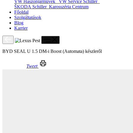
VW Haszonjárművek
VW Service Schiller
ŠKODA Schiller
Karosszéria Centrum
Főoldal
Szolgáltatások
Blog
Karrier
BYD SEAL U 1.5 DM-i Boost (Automata) készleről
Tweet
BYD SEAL U 1.5 DM-i Boost (Automata) készleről