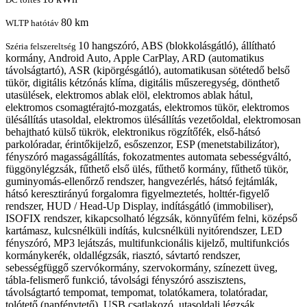
80 km
WLTP hatótáv
10 hangszóró, ABS (blokkolásgátló), állítható
Széria felszereltség
kormány, Android Auto, Apple CarPlay, ARD (automatikus
távolságtartó), ASR (kipörgésgátló), automatikusan sötétedő belső
tükör, digitális kétzónás klíma, digitális műszeregység, dönthető
utasülések, elektromos ablak elöl, elektromos ablak hátul,
elektromos csomagtérajtó-mozgatás, elektromos tükör, elektromos
ülésállítás utasoldal, elektromos ülésállítás vezetőoldal, elektromosan
behajtható külső tükrök, elektronikus rögzítőfék, első-hátsó
parkolóradar, érintőkijelző, esőszenzor, ESP (menetstabilizátor),
fényszóró magasságállítás, fokozatmentes automata sebességváltó,
függönylégzsák, fűthető első ülés, fűthető kormány, fűthető tükör,
guminyomás-ellenőrző rendszer, hangvezérlés, hátsó fejtámlák,
hátsó keresztirányú forgalomra figyelmeztetés, holttér-figyelő
rendszer, HUD / Head-Up Display, indításgátló (immobiliser),
ISOFIX rendszer, kikapcsolható légzsák, könnyűfém felni, középső
kartámasz, kulcsnélküli indítás, kulcsnélküli nyitórendszer, LED
fényszóró, MP3 lejátszás, multifunkcionális kijelző, multifunkciós
kormánykerék, oldallégzsák, riasztó, sávtartó rendszer,
sebességfüggő szervókormány, szervokormány, színezett üveg,
tábla-felismerő funkció, távolsági fényszóró asszisztens,
távolságtartó tempomat, tempomat, tolatókamera, tolatóradar,
tolótető (napfénytető), USB csatlakozó, utasoldali légzsák,