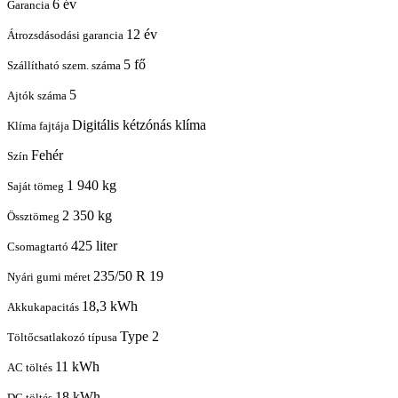
6 év
Garancia
12 év
Átrozsdásodási garancia
5 fő
Szállítható szem. száma
5
Ajtók száma
Digitális kétzónás klíma
Klíma fajtája
Fehér
Szín
1 940 kg
Saját tömeg
2 350 kg
Össztömeg
425 liter
Csomagtartó
235/50 R 19
Nyári gumi méret
18,3 kWh
Akkukapacitás
Type 2
Töltőcsatlakozó típusa
11 kWh
AC töltés
18 kWh
DC töltés