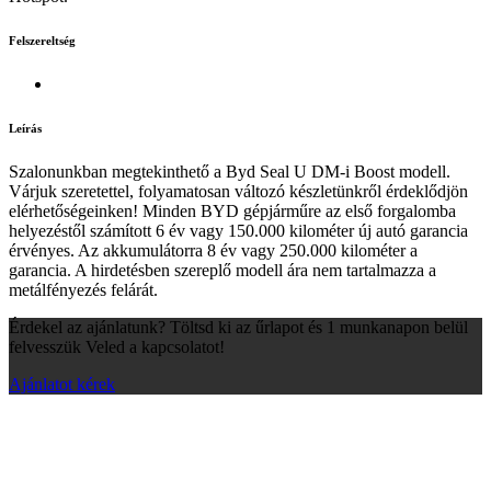
Felszereltség
Leírás
Szalonunkban megtekinthető a Byd Seal U DM-i Boost modell.
Várjuk szeretettel, folyamatosan változó készletünkről érdeklődjön
elérhetőségeinken! Minden BYD gépjárműre az első forgalomba
helyezéstől számított 6 év vagy 150.000 kilométer új autó garancia
érvényes. Az akkumulátorra 8 év vagy 250.000 kilométer a
garancia. A hirdetésben szereplő modell ára nem tartalmazza a
metálfényezés felárát.
Érdekel az ajánlatunk? Töltsd ki az űrlapot és 1 munkanapon belül
felvesszük Veled a kapcsolatot!
Ajánlatot kérek