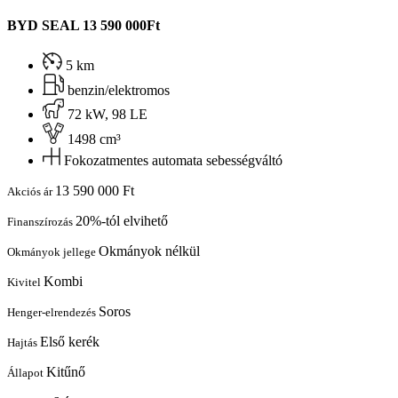
BYD SEAL
13 590 000Ft
5 km
benzin/elektromos
72 kW, 98 LE
1498 cm³
Fokozatmentes automata sebességváltó
13 590 000 Ft
Akciós ár
20%-tól elvihető
Finanszírozás
Okmányok nélkül
Okmányok jellege
Kombi
Kivitel
Soros
Henger-elrendezés
Első kerék
Hajtás
Kitűnő
Állapot