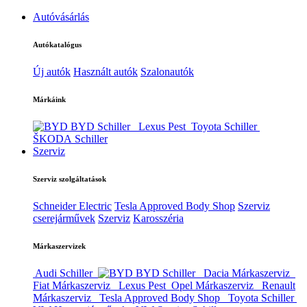
Autóvásárlás
Autókatalógus
Új autók
Használt autók
Szalonautók
Márkáink
BYD Schiller
Lexus Pest
Toyota Schiller
ŠKODA Schiller
Szerviz
Szerviz szolgáltatások
Schneider Electric
Tesla Approved Body Shop
Szerviz
cserejárművek
Szerviz
Karosszéria
Márkaszervizek
Audi Schiller
BYD Schiller
Dacia Márkaszerviz
Fiat Márkaszerviz
Lexus Pest
Opel Márkaszerviz
Renault
Márkaszerviz
Tesla Approved Body Shop
Toyota Schiller