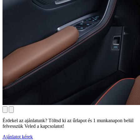
Érdekel az ajánlatunk? Töltsd ki az űrlapot és 1 munkanapon belül
felvesszük Veled a kapcsolatot!
Ajánlatot kérek