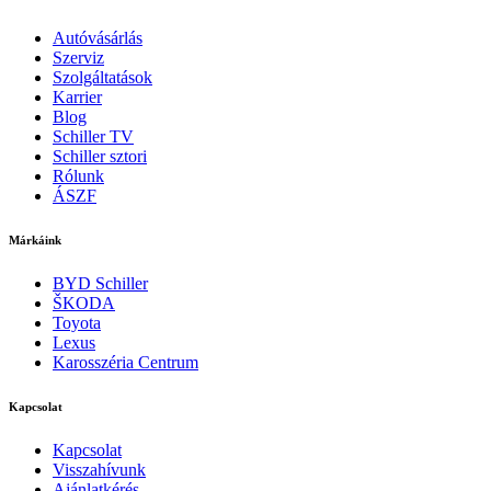
Autóvásárlás
Szerviz
Szolgáltatások
Karrier
Blog
Schiller TV
Schiller sztori
Rólunk
ÁSZF
Márkáink
BYD Schiller
ŠKODA
Toyota
Lexus
Karosszéria Centrum
Kapcsolat
Kapcsolat
Visszahívunk
Ajánlatkérés