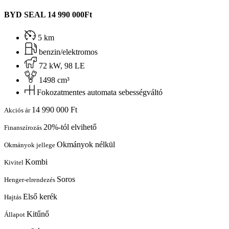
BYD SEAL
14 990 000Ft
5 km
benzin/elektromos
72 kW, 98 LE
1498 cm³
Fokozatmentes automata sebességváltó
14 990 000 Ft
Akciós ár
20%-tól elvihető
Finanszírozás
Okmányok nélkül
Okmányok jellege
Kombi
Kivitel
Soros
Henger-elrendezés
Első kerék
Hajtás
Kitűnő
Állapot