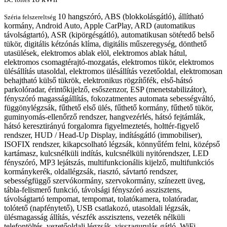
10 hangszóró, ABS (blokkolásgátló), állítható
Széria felszereltség
kormány, Android Auto, Apple CarPlay, ARD (automatikus
távolságtartó), ASR (kipörgésgátló), automatikusan sötétedő belső
tükör, digitális kétzónás klíma, digitális műszeregység, dönthető
utasülések, elektromos ablak elöl, elektromos ablak hátul,
elektromos csomagtérajtó-mozgatás, elektromos tükör, elektromos
ülésállítás utasoldal, elektromos ülésállítás vezetőoldal, elektromosan
behajtható külső tükrök, elektronikus rögzítőfék, első-hátsó
parkolóradar, érintőkijelző, esőszenzor, ESP (menetstabilizátor),
fényszóró magasságállítás, fokozatmentes automata sebességváltó,
függönylégzsák, fűthető első ülés, fűthető kormány, fűthető tükör,
guminyomás-ellenőrző rendszer, hangvezérlés, hátsó fejtámlák,
hátsó keresztirányú forgalomra figyelmeztetés, holttér-figyelő
rendszer, HUD / Head-Up Display, indításgátló (immobiliser),
ISOFIX rendszer, kikapcsolható légzsák, könnyűfém felni, középső
kartámasz, kulcsnélküli indítás, kulcsnélküli nyitórendszer, LED
fényszóró, MP3 lejátszás, multifunkcionális kijelző, multifunkciós
kormánykerék, oldallégzsák, riasztó, sávtartó rendszer,
sebességfüggő szervókormány, szervokormány, színezett üveg,
tábla-felismerő funkció, távolsági fényszóró asszisztens,
távolságtartó tempomat, tempomat, tolatókamera, tolatóradar,
tolótető (napfénytető), USB csatlakozó, utasoldali légzsák,
ülésmagasság állítás, vészfék asszisztens, vezeték nélküli
telefontöltés, vezetőoldali légzsák, visszagurulás-gátló, WiFi