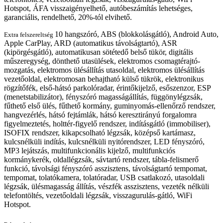
Hotspot, ÁFA visszaigényelhető, autóbeszámítás lehetséges,
garanciális, rendelhető, 20%-tól elvihető.
10 hangszóró, ABS (blokkolásgátló), Android Auto,
Extra felszereltség
Apple CarPlay, ARD (automatikus távolságtartó), ASR
(kipörgésgátló), automatikusan sötétedő belső tükör, digitális
műszeregység, dönthető utasülések, elektromos csomagtérajtó-
mozgatás, elektromos ülésállítás utasoldal, elektromos ülésállítás
vezetőoldal, elektromosan behajtható külső tükrök, elektronikus
rögzítőfék, első-hátsó parkolóradar, érintőkijelző, esőszenzor, ESP
(menetstabilizátor), fényszóró magasságállítás, függönylégzsák,
fűthető első ülés, fűthető kormány, guminyomás-ellenőrző rendszer,
hangvezérlés, hátsó fejtámlák, hátsó keresztirányú forgalomra
figyelmeztetés, holttér-figyelő rendszer, indításgátló (immobiliser),
ISOFIX rendszer, kikapcsolható légzsák, középső kartámasz,
kulcsnélküli indítás, kulcsnélküli nyitórendszer, LED fényszóró,
MP3 lejátszás, multifunkcionális kijelző, multifunkciós
kormánykerék, oldallégzsák, sávtartó rendszer, tábla-felismerő
funkció, távolsági fényszóró asszisztens, távolságtartó tempomat,
tempomat, tolatókamera, tolatóradar, USB csatlakozó, utasoldali
légzsák, ülésmagasság állítás, vészfék asszisztens, vezeték nélküli
telefontöltés, vezetőoldali légzsák, visszagurulás-gátló, WiFi
Hotspot.