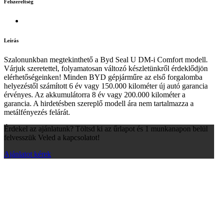
Felszereltség
Leírás
Szalonunkban megtekinthető a Byd Seal U DM-i Comfort modell.
Várjuk szeretettel, folyamatosan változó készletünkről érdeklődjön
elérhetőségeinken! Minden BYD gépjárműre az első forgalomba
helyezéstől számított 6 év vagy 150.000 kilométer új autó garancia
érvényes. Az akkumulátorra 8 év vagy 200.000 kilométer a
garancia. A hirdetésben szereplő modell ára nem tartalmazza a
metálfényezés felárát.
Érdekel az ajánlatunk? Töltsd ki az űrlapot és 1 munkanapon belül
felvesszük Veled a kapcsolatot!
Ajánlatot kérek