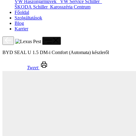
VW Haszonjárművek
VW Service Schiller
ŠKODA Schiller
Karosszéria Centrum
Főoldal
Szolgáltatások
Blog
Karrier
BYD SEAL U 1.5 DM-i Comfort (Automata) készleről
Tweet
BYD SEAL U 1.5 DM-i Comfort (Automata) készleről