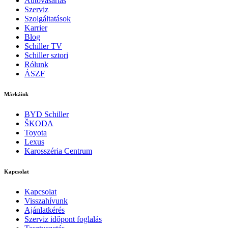
Autóvásárlás
Szerviz
Szolgáltatások
Karrier
Blog
Schiller TV
Schiller sztori
Rólunk
ÁSZF
Márkáink
BYD Schiller
ŠKODA
Toyota
Lexus
Karosszéria Centrum
Kapcsolat
Kapcsolat
Visszahívunk
Ajánlatkérés
Szerviz időpont foglalás