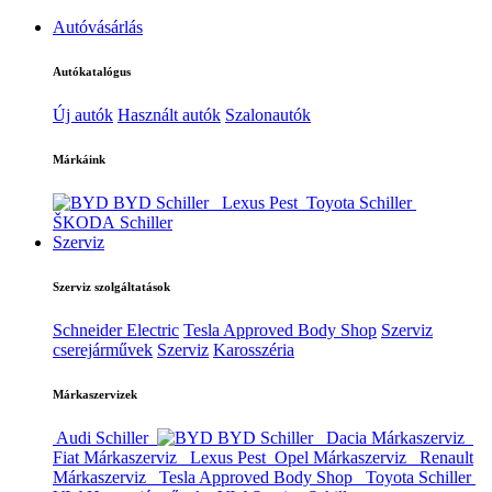
Autóvásárlás
Autókatalógus
Új autók
Használt autók
Szalonautók
Márkáink
BYD Schiller
Lexus Pest
Toyota Schiller
ŠKODA Schiller
Szerviz
Szerviz szolgáltatások
Schneider Electric
Tesla Approved Body Shop
Szerviz
cserejárművek
Szerviz
Karosszéria
Márkaszervizek
Audi Schiller
BYD Schiller
Dacia Márkaszerviz
Fiat Márkaszerviz
Lexus Pest
Opel Márkaszerviz
Renault
Márkaszerviz
Tesla Approved Body Shop
Toyota Schiller