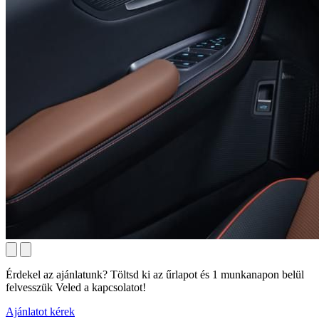
Érdekel az ajánlatunk? Töltsd ki az űrlapot és 1 munkanapon belül
felvesszük Veled a kapcsolatot!
Ajánlatot kérek