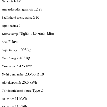
6 év
Garancia
12 év
Átrozsdásodási garancia
5 fő
Szállítható szem. száma
5
Ajtók száma
Digitális kétzónás klíma
Klíma fajtája
Fekete
Szín
1 995 kg
Saját tömeg
2 405 kg
Össztömeg
425 liter
Csomagtartó
235/50 R 19
Nyári gumi méret
26,6 kWh
Akkukapacitás
Type 2
Töltőcsatlakozó típusa
11 kWh
AC töltés
18 kWh
DC töltés