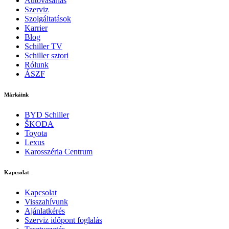
Autóvásárlás
Szerviz
Szolgáltatások
Karrier
Blog
Schiller TV
Schiller sztori
Rólunk
ÁSZF
Márkáink
BYD Schiller
ŠKODA
Toyota
Lexus
Karosszéria Centrum
Kapcsolat
Kapcsolat
Visszahívunk
Ajánlatkérés
Szerviz időpont foglalás