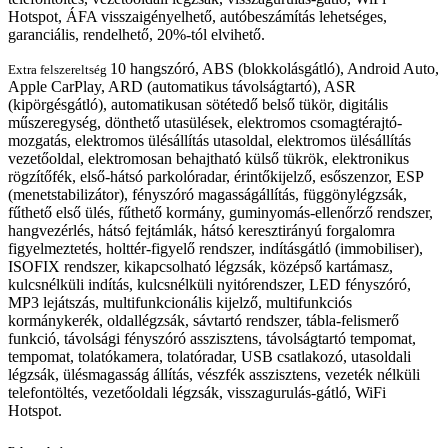
Hotspot, ÁFA visszaigényelhető, autóbeszámítás lehetséges,
garanciális, rendelhető, 20%-tól elvihető.
10 hangszóró, ABS (blokkolásgátló), Android Auto,
Extra felszereltség
Apple CarPlay, ARD (automatikus távolságtartó), ASR
(kipörgésgátló), automatikusan sötétedő belső tükör, digitális
műszeregység, dönthető utasülések, elektromos csomagtérajtó-
mozgatás, elektromos ülésállítás utasoldal, elektromos ülésállítás
vezetőoldal, elektromosan behajtható külső tükrök, elektronikus
rögzítőfék, első-hátsó parkolóradar, érintőkijelző, esőszenzor, ESP
(menetstabilizátor), fényszóró magasságállítás, függönylégzsák,
fűthető első ülés, fűthető kormány, guminyomás-ellenőrző rendszer,
hangvezérlés, hátsó fejtámlák, hátsó keresztirányú forgalomra
figyelmeztetés, holttér-figyelő rendszer, indításgátló (immobiliser),
ISOFIX rendszer, kikapcsolható légzsák, középső kartámasz,
kulcsnélküli indítás, kulcsnélküli nyitórendszer, LED fényszóró,
MP3 lejátszás, multifunkcionális kijelző, multifunkciós
kormánykerék, oldallégzsák, sávtartó rendszer, tábla-felismerő
funkció, távolsági fényszóró asszisztens, távolságtartó tempomat,
tempomat, tolatókamera, tolatóradar, USB csatlakozó, utasoldali
légzsák, ülésmagasság állítás, vészfék asszisztens, vezeték nélküli
telefontöltés, vezetőoldali légzsák, visszagurulás-gátló, WiFi
Hotspot.