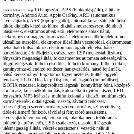
10 hangszóró, ABS (blokkolásgátló), állítható
Széria felszereltség
kormány, Android Auto, Apple CarPlay, ARD (automatikus
távolságtartó), ASR (kipörgésgátló), automatikusan sötétedő belső
tükör, digitális kétzónás klíma, digitális műszeregység, dönthető
utasülések, elektromos ablak elöl, elektromos ablak hátul,
elektromos csomagtérajtó-mozgatás, elektromos tükör, elektromos
ülésállítás utasoldal, elektromos ülésállítás vezetőoldal, elektromosan
behajtható külső tükrök, elektronikus rögzítőfék, első-hátsó
parkolóradar, érintőkijelző, esőszenzor, ESP (menetstabilizátor),
fényszóró magasságállítás, fokozatmentes automata sebességváltó,
függönylégzsák, fűthető első ülés, fűthető kormány, fűthető tükör,
guminyomás-ellenőrző rendszer, hangvezérlés, hátsó fejtámlák,
hátsó keresztirányú forgalomra figyelmeztetés, holttér-figyelő
rendszer, HUD / Head-Up Display, indításgátló (immobiliser),
ISOFIX rendszer, kikapcsolható légzsák, könnyűfém felni, középső
kartámasz, kulcsnélküli indítás, kulcsnélküli nyitórendszer, LED
fényszóró, MP3 lejátszás, multifunkcionális kijelző, multifunkciós
kormánykerék, oldallégzsák, riasztó, sávtartó rendszer,
sebességfüggő szervókormány, szervokormány, színezett üveg,
tábla-felismerő funkció, távolsági fényszóró asszisztens,
távolságtartó tempomat, tempomat, tolatókamera, tolatóradar,
tolótető (napfénytető), USB csatlakozó, utasoldali légzsák,
ülésmagasság állítás, vészfék asszisztens, vezeték nélküli
telefontöltés, vezetőoldali légzsák, visszagurulás-gátló, WiFi