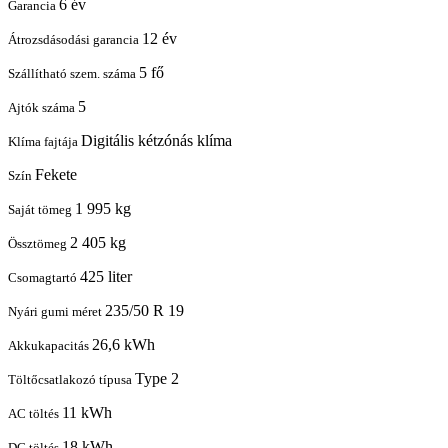
6 év
Garancia
12 év
Átrozsdásodási garancia
5 fő
Szállítható szem. száma
5
Ajtók száma
Digitális kétzónás klíma
Klíma fajtája
Fekete
Szín
1 995 kg
Saját tömeg
2 405 kg
Össztömeg
425 liter
Csomagtartó
235/50 R 19
Nyári gumi méret
26,6 kWh
Akkukapacitás
Type 2
Töltőcsatlakozó típusa
11 kWh
AC töltés
18 kWh
DC töltés