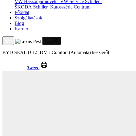
VW Haszonjárművek
VW Service Schiller
ŠKODA Schiller
Karosszéria Centrum
Főoldal
Szolgáltatások
Blog
Karrier
BYD SEAL U 1.5 DM-i Comfort (Automata) készleről
Tweet
BYD SEAL U 1.5 DM-i Comfort (Automata) készleről