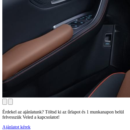
Érdekel az ajánlatunk? Töltsd ki az űrlapot és 1 munkanapon belül
felvesszük Veled a kapcsolatot!
Ajánlatot kérek