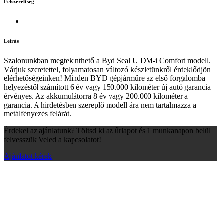
Felszereltség
Leírás
Szalonunkban megtekinthető a Byd Seal U DM-i Comfort modell.
Várjuk szeretettel, folyamatosan változó készletünkről érdeklődjön
elérhetőségeinken! Minden BYD gépjárműre az első forgalomba
helyezéstől számított 6 év vagy 150.000 kilométer új autó garancia
érvényes. Az akkumulátorra 8 év vagy 200.000 kilométer a
garancia. A hirdetésben szereplő modell ára nem tartalmazza a
metálfényezés felárát.
Érdekel az ajánlatunk? Töltsd ki az űrlapot és 1 munkanapon belül
felvesszük Veled a kapcsolatot!
Ajánlatot kérek