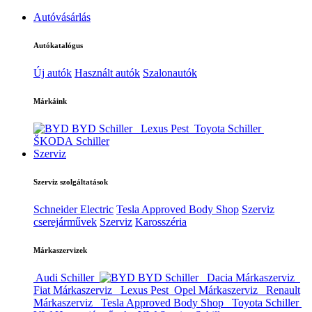
Autóvásárlás
Autókatalógus
Új autók
Használt autók
Szalonautók
Márkáink
BYD Schiller
Lexus Pest
Toyota Schiller
ŠKODA Schiller
Szerviz
Szerviz szolgáltatások
Schneider Electric
Tesla Approved Body Shop
Szerviz
cserejárművek
Szerviz
Karosszéria
Márkaszervizek
Audi Schiller
BYD Schiller
Dacia Márkaszerviz
Fiat Márkaszerviz
Lexus Pest
Opel Márkaszerviz
Renault
Márkaszerviz
Tesla Approved Body Shop
Toyota Schiller