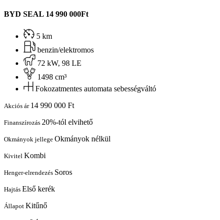
BYD SEAL
14 990 000Ft
5 km
benzin/elektromos
72 kW, 98 LE
1498 cm³
Fokozatmentes automata sebességváltó
14 990 000 Ft
Akciós ár
20%-tól elvihető
Finanszírozás
Okmányok nélkül
Okmányok jellege
Kombi
Kivitel
Soros
Henger-elrendezés
Első kerék
Hajtás
Kitűnő
Állapot