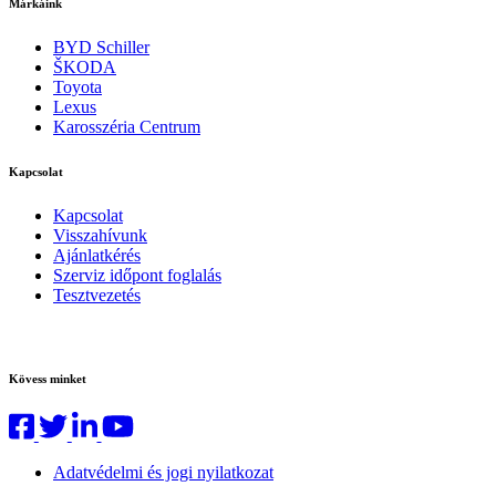
Márkáink
BYD Schiller
ŠKODA
Toyota
Lexus
Karosszéria Centrum
Kapcsolat
Kapcsolat
Visszahívunk
Ajánlatkérés
Szerviz időpont foglalás
Tesztvezetés
Kövess minket
Adatvédelmi és jogi nyilatkozat