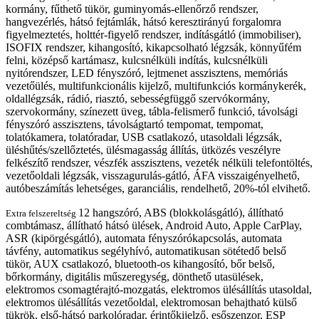
kormány, fűthető tükör, guminyomás-ellenőrző rendszer,
hangvezérlés, hátsó fejtámlák, hátsó keresztirányú forgalomra
figyelmeztetés, holttér-figyelő rendszer, indításgátló (immobiliser),
ISOFIX rendszer, kihangosító, kikapcsolható légzsák, könnyűfém
felni, középső kartámasz, kulcsnélküli indítás, kulcsnélküli
nyitórendszer, LED fényszóró, lejtmenet asszisztens, memóriás
vezetőülés, multifunkcionális kijelző, multifunkciós kormánykerék,
oldallégzsák, rádió, riasztó, sebességfüggő szervókormány,
szervokormány, színezett üveg, tábla-felismerő funkció, távolsági
fényszóró asszisztens, távolságtartó tempomat, tempomat,
tolatókamera, tolatóradar, USB csatlakozó, utasoldali légzsák,
üléshűtés/szellőztetés, ülésmagasság állítás, ütközés veszélyre
felkészítő rendszer, vészfék asszisztens, vezeték nélküli telefontöltés,
vezetőoldali légzsák, visszagurulás-gátló, ÁFA visszaigényelhető,
autóbeszámítás lehetséges, garanciális, rendelhető, 20%-tól elvihető.
12 hangszóró, ABS (blokkolásgátló), állítható
Extra felszereltség
combtámasz, állítható hátsó ülések, Android Auto, Apple CarPlay,
ASR (kipörgésgátló), automata fényszórókapcsolás, automata
távfény, automatikus segélyhívó, automatikusan sötétedő belső
tükör, AUX csatlakozó, bluetooth-os kihangosító, bőr belső,
bőrkormány, digitális műszeregység, dönthető utasülések,
elektromos csomagtérajtó-mozgatás, elektromos ülésállítás utasoldal,
elektromos ülésállítás vezetőoldal, elektromosan behajtható külső
tükrök, első-hátsó parkolóradar, érintőkijelző, esőszenzor, ESP