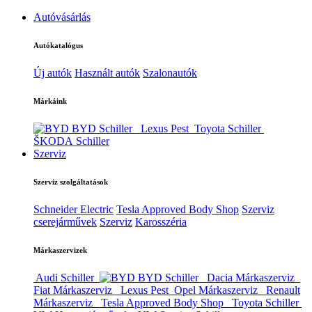
Autóvásárlás
Autókatalógus
Új autók
Használt autók
Szalonautók
Márkáink
BYD Schiller
Lexus Pest
Toyota Schiller
ŠKODA Schiller
Szerviz
Szerviz szolgáltatások
Schneider Electric
Tesla Approved Body Shop
Szerviz
cserejárművek
Szerviz
Karosszéria
Márkaszervizek
Audi Schiller
BYD Schiller
Dacia Márkaszerviz
Fiat Márkaszerviz
Lexus Pest
Opel Márkaszerviz
Renault
Márkaszerviz
Tesla Approved Body Shop
Toyota Schiller