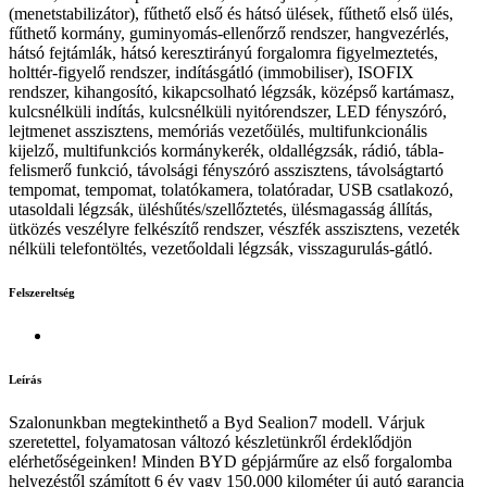
(menetstabilizátor), fűthető első és hátsó ülések, fűthető első ülés,
fűthető kormány, guminyomás-ellenőrző rendszer, hangvezérlés,
hátsó fejtámlák, hátsó keresztirányú forgalomra figyelmeztetés,
holttér-figyelő rendszer, indításgátló (immobiliser), ISOFIX
rendszer, kihangosító, kikapcsolható légzsák, középső kartámasz,
kulcsnélküli indítás, kulcsnélküli nyitórendszer, LED fényszóró,
lejtmenet asszisztens, memóriás vezetőülés, multifunkcionális
kijelző, multifunkciós kormánykerék, oldallégzsák, rádió, tábla-
felismerő funkció, távolsági fényszóró asszisztens, távolságtartó
tempomat, tempomat, tolatókamera, tolatóradar, USB csatlakozó,
utasoldali légzsák, üléshűtés/szellőztetés, ülésmagasság állítás,
ütközés veszélyre felkészítő rendszer, vészfék asszisztens, vezeték
nélküli telefontöltés, vezetőoldali légzsák, visszagurulás-gátló.
Felszereltség
Leírás
Szalonunkban megtekinthető a Byd Sealion7 modell. Várjuk
szeretettel, folyamatosan változó készletünkről érdeklődjön
elérhetőségeinken! Minden BYD gépjárműre az első forgalomba
helyezéstől számított 6 év vagy 150.000 kilométer új autó garancia