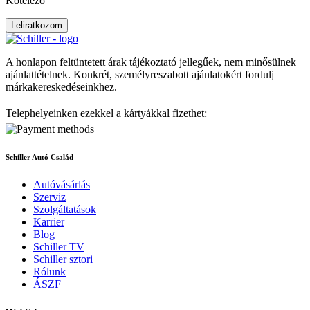
Kötelező
Leliratkozom
A honlapon feltüntetett árak tájékoztató jellegűek, nem minősülnek
ajánlattételnek. Konkrét, személyreszabott ajánlatokért fordulj
márkakereskedéseinkhez.
Telephelyeinken ezekkel a kártyákkal fizethet:
Schiller Autó Család
Autóvásárlás
Szerviz
Szolgáltatások
Karrier
Blog
Schiller TV
Schiller sztori
Rólunk
ÁSZF