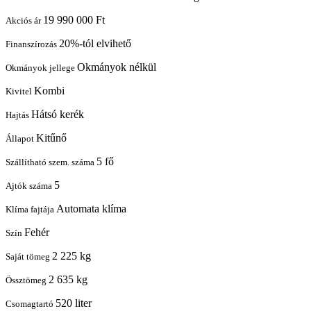
19 990 000 Ft
Akciós ár
20%-tól elvihető
Finanszírozás
Okmányok nélkül
Okmányok jellege
Kombi
Kivitel
Hátsó kerék
Hajtás
Kitűnő
Állapot
5 fő
Szállítható szem. száma
5
Ajtók száma
Automata klíma
Klíma fajtája
Fehér
Szín
2 225 kg
Saját tömeg
2 635 kg
Össztömeg
520 liter
Csomagtartó