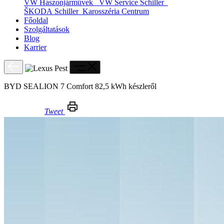
VW Haszonjárművek
VW Service Schiller
ŠKODA Schiller
Karosszéria Centrum
Főoldal
Szolgáltatások
Blog
Karrier
BYD SEALION 7 Comfort 82,5 kWh készleről
Tweet
BYD SEALION 7 Comfort 82,5 kWh készleről