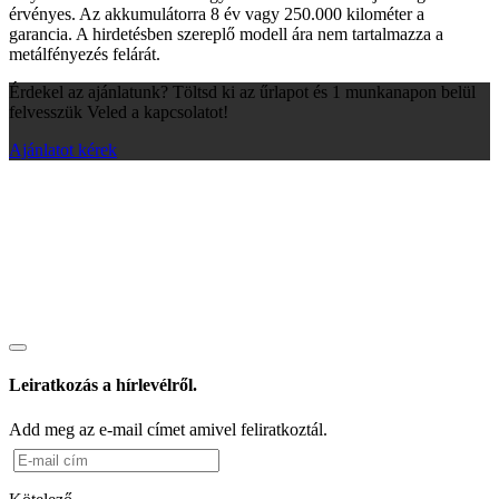
érvényes. Az akkumulátorra 8 év vagy 250.000 kilométer a
garancia. A hirdetésben szereplő modell ára nem tartalmazza a
metálfényezés felárát.
Érdekel az ajánlatunk? Töltsd ki az űrlapot és 1 munkanapon belül
felvesszük Veled a kapcsolatot!
Ajánlatot kérek
Leiratkozás a hírlevélről.
Add meg az e-mail címet amivel feliratkoztál.