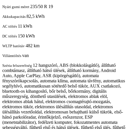
235/50 R 19
Nyári gumi méret
82,5 kWh
Akkukapacitás
11 kWh
AC töltés
150 kWh
DC töltés
482 km
WLTP hatótáv
van
Villámtöltés
12 hangszóró, ABS (blokkolásgátló), állítható
Széria felszereltség
combtámasz, állítható hátsó ülések, állítható kormány, Android
Auto, Apple CarPlay, ASR (kipörgésgátló), automata
fényszórókapcsolás, automata klíma, automata távfény, automatikus
segélyhívó, automatikusan sötétedő belső tükör, AUX csatlakozó,
bluetooth-os kihangosító, bőr belső, bőrkormány, digitális
műszeregység, dönthető utasülések, elektromos ablak elöl,
elektromos ablak hátul, elektromos csomagtérajtó-mozgatás,
elektromos tükör, elektromos ülésállítás utasoldal, elektromos
ülésállítás vezetőoldal, elektromosan behajtható külső tükrök, első-
hátsó parkolóradar, érintőkijelző, esőszenzor, ESP
(menetstabilizátor), fedélzeti komputer, fokozatmentes automata
sebességváltó, fűthető első és hátsó ülések, fűthető első ülés, fűthető