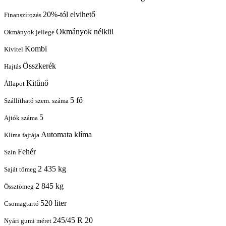
20%-tól elvihető
Finanszírozás
Okmányok nélkül
Okmányok jellege
Kombi
Kivitel
Összkerék
Hajtás
Kitűnő
Állapot
5 fő
Szállítható szem. száma
5
Ajtók száma
Automata klíma
Klíma fajtája
Fehér
Szín
2 435 kg
Saját tömeg
2 845 kg
Össztömeg
520 liter
Csomagtartó
245/45 R 20
Nyári gumi méret