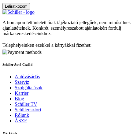
Leliratkozom
A honlapon feltüntetett árak tájékoztató jellegűek, nem minősülnek
ajánlattételnek. Konkrét, személyreszabott ajánlatokért fordulj
márkakereskedéseinkhez.
Telephelyeinken ezekkel a kártyákkal fizethet:
Schiller Autó Család
Autóvásárlás
Szerviz
Szolgáltatások
Karrier
Blog
Schiller TV
Schiller sztori
Rólunk
ÁSZF
Márkáink