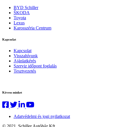
BYD Schiller
ŠKODA
Toyota
Lexus
Karosszéria Centrum
Kapcsolat
Kapcsolat
Visszahívunk
Ajánlatkérés
Szerviz időpont foglalás
Tesztvezetés
Kövess minket
Adatvédelmi és jogi nyilatkozat
© 2021. Schiller Autóház Kft.