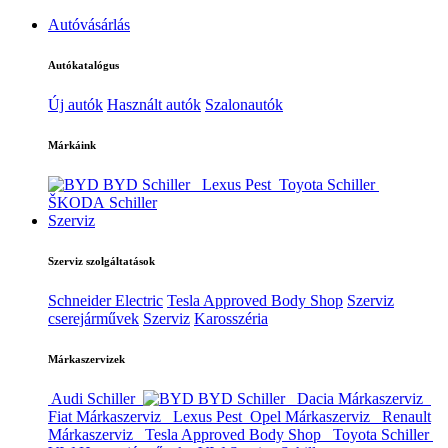
Autóvásárlás
Autókatalógus
Új autók
Használt autók
Szalonautók
Márkáink
BYD Schiller
Lexus Pest
Toyota Schiller
ŠKODA Schiller
Szerviz
Szerviz szolgáltatások
Schneider Electric
Tesla Approved Body Shop
Szerviz
cserejárművek
Szerviz
Karosszéria
Márkaszervizek
Audi Schiller
BYD Schiller
Dacia Márkaszerviz
Fiat Márkaszerviz
Lexus Pest
Opel Márkaszerviz
Renault
Márkaszerviz
Tesla Approved Body Shop
Toyota Schiller