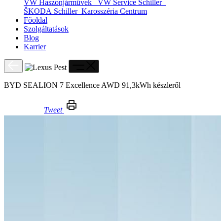
VW Haszonjárművek
VW Service Schiller
ŠKODA Schiller
Karosszéria Centrum
Főoldal
Szolgáltatások
Blog
Karrier
BYD SEALION 7 Excellence AWD 91,3kWh készleről
Tweet
BYD SEALION 7 Excellence AWD 91,3kWh készleről