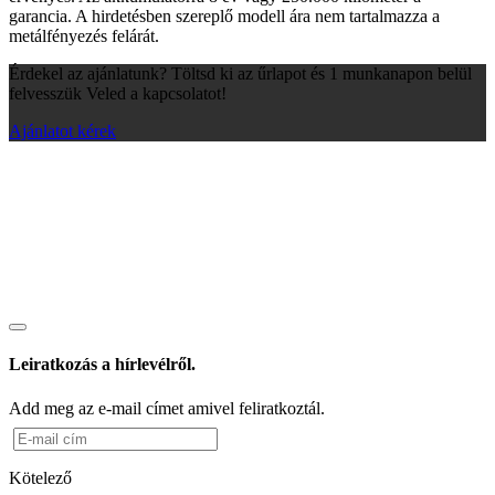
garancia. A hirdetésben szereplő modell ára nem tartalmazza a
metálfényezés felárát.
Érdekel az ajánlatunk? Töltsd ki az űrlapot és 1 munkanapon belül
felvesszük Veled a kapcsolatot!
Ajánlatot kérek
Leiratkozás a hírlevélről.
Add meg az e-mail címet amivel feliratkoztál.
Kötelező