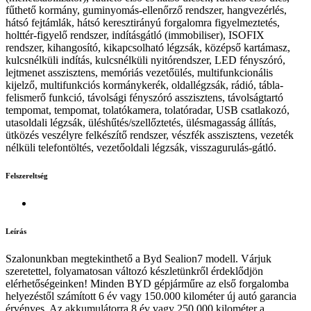
fűthető kormány, guminyomás-ellenőrző rendszer, hangvezérlés,
hátsó fejtámlák, hátsó keresztirányú forgalomra figyelmeztetés,
holttér-figyelő rendszer, indításgátló (immobiliser), ISOFIX
rendszer, kihangosító, kikapcsolható légzsák, középső kartámasz,
kulcsnélküli indítás, kulcsnélküli nyitórendszer, LED fényszóró,
lejtmenet asszisztens, memóriás vezetőülés, multifunkcionális
kijelző, multifunkciós kormánykerék, oldallégzsák, rádió, tábla-
felismerő funkció, távolsági fényszóró asszisztens, távolságtartó
tempomat, tempomat, tolatókamera, tolatóradar, USB csatlakozó,
utasoldali légzsák, üléshűtés/szellőztetés, ülésmagasság állítás,
ütközés veszélyre felkészítő rendszer, vészfék asszisztens, vezeték
nélküli telefontöltés, vezetőoldali légzsák, visszagurulás-gátló.
Felszereltség
Leírás
Szalonunkban megtekinthető a Byd Sealion7 modell. Várjuk
szeretettel, folyamatosan változó készletünkről érdeklődjön
elérhetőségeinken! Minden BYD gépjárműre az első forgalomba
helyezéstől számított 6 év vagy 150.000 kilométer új autó garancia
érvényes. Az akkumulátorra 8 év vagy 250.000 kilométer a