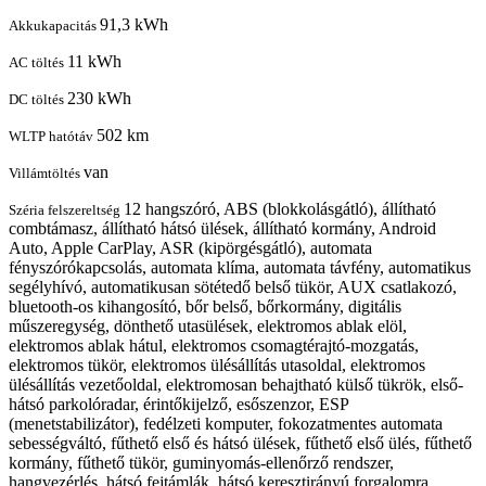
91,3 kWh
Akkukapacitás
11 kWh
AC töltés
230 kWh
DC töltés
502 km
WLTP hatótáv
van
Villámtöltés
12 hangszóró, ABS (blokkolásgátló), állítható
Széria felszereltség
combtámasz, állítható hátsó ülések, állítható kormány, Android
Auto, Apple CarPlay, ASR (kipörgésgátló), automata
fényszórókapcsolás, automata klíma, automata távfény, automatikus
segélyhívó, automatikusan sötétedő belső tükör, AUX csatlakozó,
bluetooth-os kihangosító, bőr belső, bőrkormány, digitális
műszeregység, dönthető utasülések, elektromos ablak elöl,
elektromos ablak hátul, elektromos csomagtérajtó-mozgatás,
elektromos tükör, elektromos ülésállítás utasoldal, elektromos
ülésállítás vezetőoldal, elektromosan behajtható külső tükrök, első-
hátsó parkolóradar, érintőkijelző, esőszenzor, ESP
(menetstabilizátor), fedélzeti komputer, fokozatmentes automata
sebességváltó, fűthető első és hátsó ülések, fűthető első ülés, fűthető
kormány, fűthető tükör, guminyomás-ellenőrző rendszer,
hangvezérlés, hátsó fejtámlák, hátsó keresztirányú forgalomra