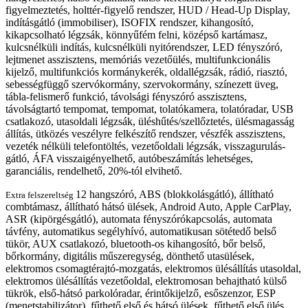
figyelmeztetés, holttér-figyelő rendszer, HUD / Head-Up Display,
indításgátló (immobiliser), ISOFIX rendszer, kihangosító,
kikapcsolható légzsák, könnyűfém felni, középső kartámasz,
kulcsnélküli indítás, kulcsnélküli nyitórendszer, LED fényszóró,
lejtmenet asszisztens, memóriás vezetőülés, multifunkcionális
kijelző, multifunkciós kormánykerék, oldallégzsák, rádió, riasztó,
sebességfüggő szervókormány, szervokormány, színezett üveg,
tábla-felismerő funkció, távolsági fényszóró asszisztens,
távolságtartó tempomat, tempomat, tolatókamera, tolatóradar, USB
csatlakozó, utasoldali légzsák, üléshűtés/szellőztetés, ülésmagasság
állítás, ütközés veszélyre felkészítő rendszer, vészfék asszisztens,
vezeték nélküli telefontöltés, vezetőoldali légzsák, visszagurulás-
gátló, ÁFA visszaigényelhető, autóbeszámítás lehetséges,
garanciális, rendelhető, 20%-tól elvihető.
12 hangszóró, ABS (blokkolásgátló), állítható
Extra felszereltség
combtámasz, állítható hátsó ülések, Android Auto, Apple CarPlay,
ASR (kipörgésgátló), automata fényszórókapcsolás, automata
távfény, automatikus segélyhívó, automatikusan sötétedő belső
tükör, AUX csatlakozó, bluetooth-os kihangosító, bőr belső,
bőrkormány, digitális műszeregység, dönthető utasülések,
elektromos csomagtérajtó-mozgatás, elektromos ülésállítás utasoldal,
elektromos ülésállítás vezetőoldal, elektromosan behajtható külső
tükrök, első-hátsó parkolóradar, érintőkijelző, esőszenzor, ESP
(menetstabilizátor), fűthető első és hátsó ülések, fűthető első ülés,