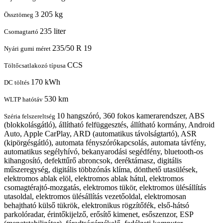
3 205 kg
Össztömeg
235 liter
Csomagtartó
235/50 R 19
Nyári gumi méret
CCS
Töltőcsatlakozó típusa
170 kWh
DC töltés
530 km
WLTP hatótáv
10 hangszóró, 360 fokos kamerarendszer, ABS
Széria felszereltség
(blokkolásgátló), állítható felfüggesztés, állítható kormány, Android
Auto, Apple CarPlay, ARD (automatikus távolságtartó), ASR
(kipörgésgátló), automata fényszórókapcsolás, automata távfény,
automatikus segélyhívó, bekanyarodási segédfény, bluetooth-os
kihangosító, defekttűrő abroncsok, deréktámasz, digitális
műszeregység, digitális többzónás klíma, dönthető utasülések,
elektromos ablak elöl, elektromos ablak hátul, elektromos
csomagtérajtó-mozgatás, elektromos tükör, elektromos ülésállítás
utasoldal, elektromos ülésállítás vezetőoldal, elektromosan
behajtható külső tükrök, elektronikus rögzítőfék, első-hátsó
parkolóradar, érintőkijelző, erősítő kimenet, esőszenzor, ESP