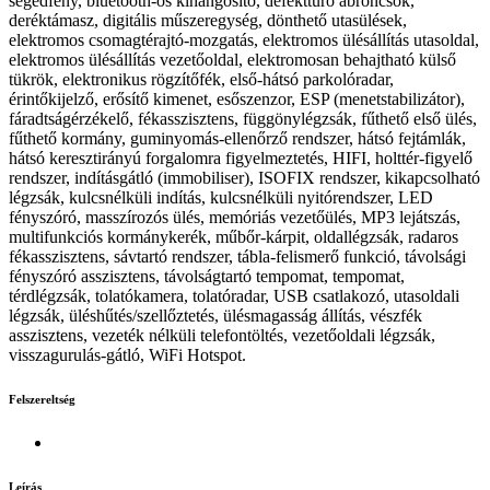
segédfény, bluetooth-os kihangosító, defekttűrő abroncsok,
deréktámasz, digitális műszeregység, dönthető utasülések,
elektromos csomagtérajtó-mozgatás, elektromos ülésállítás utasoldal,
elektromos ülésállítás vezetőoldal, elektromosan behajtható külső
tükrök, elektronikus rögzítőfék, első-hátsó parkolóradar,
érintőkijelző, erősítő kimenet, esőszenzor, ESP (menetstabilizátor),
fáradtságérzékelő, fékasszisztens, függönylégzsák, fűthető első ülés,
fűthető kormány, guminyomás-ellenőrző rendszer, hátsó fejtámlák,
hátsó keresztirányú forgalomra figyelmeztetés, HIFI, holttér-figyelő
rendszer, indításgátló (immobiliser), ISOFIX rendszer, kikapcsolható
légzsák, kulcsnélküli indítás, kulcsnélküli nyitórendszer, LED
fényszóró, masszírozós ülés, memóriás vezetőülés, MP3 lejátszás,
multifunkciós kormánykerék, műbőr-kárpit, oldallégzsák, radaros
fékasszisztens, sávtartó rendszer, tábla-felismerő funkció, távolsági
fényszóró asszisztens, távolságtartó tempomat, tempomat,
térdlégzsák, tolatókamera, tolatóradar, USB csatlakozó, utasoldali
légzsák, üléshűtés/szellőztetés, ülésmagasság állítás, vészfék
asszisztens, vezeték nélküli telefontöltés, vezetőoldali légzsák,
visszagurulás-gátló, WiFi Hotspot.
Felszereltség
Leírás