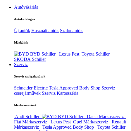
Autóvásárlás
Autókatalógus
Új autók
Használt autók
Szalonautók
Márkáink
BYD Schiller
Lexus Pest
Toyota Schiller
ŠKODA Schiller
Szerviz
Szerviz szolgáltatások
Schneider Electric
Tesla Approved Body Shop
Szerviz
cserejárművek
Szerviz
Karosszéria
Márkaszervizek
Audi Schiller
BYD Schiller
Dacia Márkaszerviz
Fiat Márkaszerviz
Lexus Pest
Opel Márkaszerviz
Renault
Márkaszerviz
Tesla Approved Body Shop
Toyota Schiller