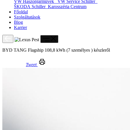
VW Haszonjárművek
VW Service Schiller
ŠKODA Schiller
Karosszéria Centrum
Főoldal
Szolgáltatások
Blog
Karrier
BYD TANG Flagship 108,8 kWh (7 személyes ) készleről
Tweet
BYD TANG Flagship 108,8 kWh (7 személyes ) készleről