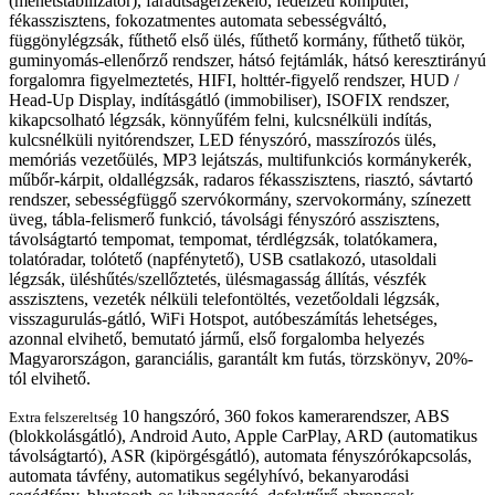
(menetstabilizátor), fáradtságérzékelő, fedélzeti komputer,
fékasszisztens, fokozatmentes automata sebességváltó,
függönylégzsák, fűthető első ülés, fűthető kormány, fűthető tükör,
guminyomás-ellenőrző rendszer, hátsó fejtámlák, hátsó keresztirányú
forgalomra figyelmeztetés, HIFI, holttér-figyelő rendszer, HUD /
Head-Up Display, indításgátló (immobiliser), ISOFIX rendszer,
kikapcsolható légzsák, könnyűfém felni, kulcsnélküli indítás,
kulcsnélküli nyitórendszer, LED fényszóró, masszírozós ülés,
memóriás vezetőülés, MP3 lejátszás, multifunkciós kormánykerék,
műbőr-kárpit, oldallégzsák, radaros fékasszisztens, riasztó, sávtartó
rendszer, sebességfüggő szervókormány, szervokormány, színezett
üveg, tábla-felismerő funkció, távolsági fényszóró asszisztens,
távolságtartó tempomat, tempomat, térdlégzsák, tolatókamera,
tolatóradar, tolótető (napfénytető), USB csatlakozó, utasoldali
légzsák, üléshűtés/szellőztetés, ülésmagasság állítás, vészfék
asszisztens, vezeték nélküli telefontöltés, vezetőoldali légzsák,
visszagurulás-gátló, WiFi Hotspot, autóbeszámítás lehetséges,
azonnal elvihető, bemutató jármű, első forgalomba helyezés
Magyarországon, garanciális, garantált km futás, törzskönyv, 20%-
tól elvihető.
10 hangszóró, 360 fokos kamerarendszer, ABS
Extra felszereltség
(blokkolásgátló), Android Auto, Apple CarPlay, ARD (automatikus
távolságtartó), ASR (kipörgésgátló), automata fényszórókapcsolás,
automata távfény, automatikus segélyhívó, bekanyarodási