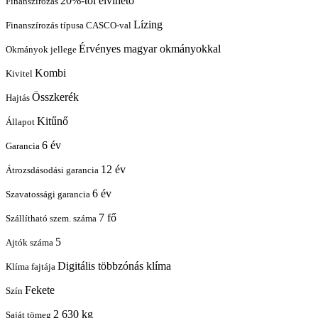
20%-tól elvihető
Finanszírozás
Lízing
Finanszírozás típusa CASCO-val
Érvényes magyar okmányokkal
Okmányok jellege
Kombi
Kivitel
Összkerék
Hajtás
Kitűnő
Állapot
6 év
Garancia
12 év
Átrozsdásodási garancia
6 év
Szavatossági garancia
7 fő
Szállítható szem. száma
5
Ajtók száma
Digitális többzónás klíma
Klíma fajtája
Fekete
Szín
2 630 kg
Saját tömeg