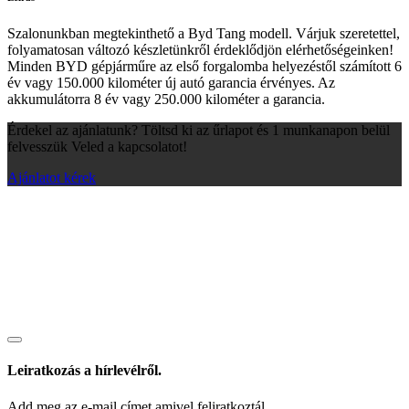
Szalonunkban megtekinthető a Byd Tang modell. Várjuk szeretettel,
folyamatosan változó készletünkről érdeklődjön elérhetőségeinken!
Minden BYD gépjárműre az első forgalomba helyezéstől számított 6
év vagy 150.000 kilométer új autó garancia érvényes. Az
akkumulátorra 8 év vagy 250.000 kilométer a garancia.
Érdekel az ajánlatunk? Töltsd ki az űrlapot és 1 munkanapon belül
felvesszük Veled a kapcsolatot!
Ajánlatot kérek
Leiratkozás a hírlevélről.
Add meg az e-mail címet amivel feliratkoztál.