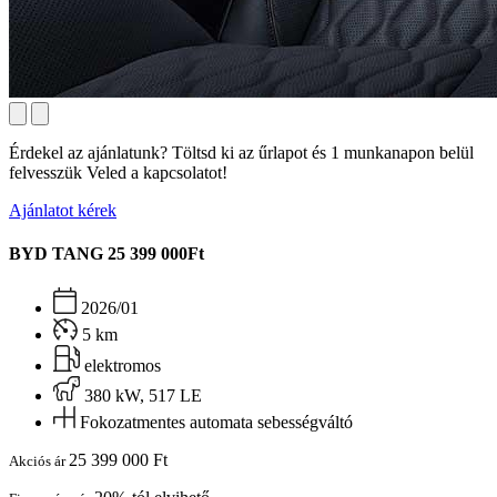
Érdekel az ajánlatunk? Töltsd ki az űrlapot és 1 munkanapon belül
felvesszük Veled a kapcsolatot!
Ajánlatot kérek
BYD TANG
25 399 000Ft
2026/01
5 km
elektromos
380 kW, 517 LE
Fokozatmentes automata sebességváltó
25 399 000 Ft
Akciós ár