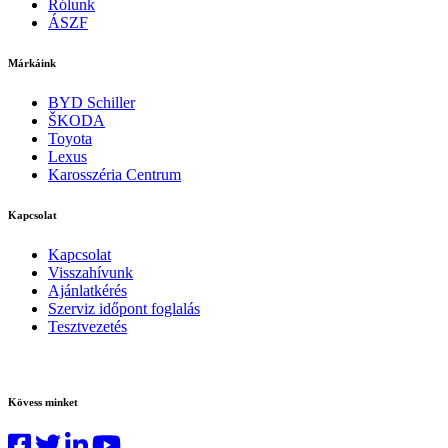
Rólunk
ÁSZF
Márkáink
BYD Schiller
ŠKODA
Toyota
Lexus
Karosszéria Centrum
Kapcsolat
Kapcsolat
Visszahívunk
Ajánlatkérés
Szerviz időpont foglalás
Tesztvezetés
Kövess minket