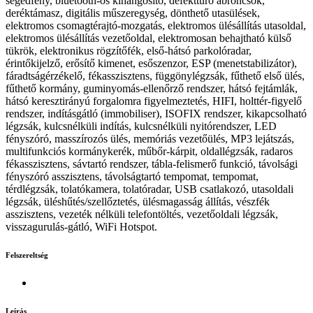
segédfény, bluetooth-os kihangosító, defekttűrő abroncsok,
deréktámasz, digitális műszeregység, dönthető utasülések,
elektromos csomagtérajtó-mozgatás, elektromos ülésállítás utasoldal,
elektromos ülésállítás vezetőoldal, elektromosan behajtható külső
tükrök, elektronikus rögzítőfék, első-hátsó parkolóradar,
érintőkijelző, erősítő kimenet, esőszenzor, ESP (menetstabilizátor),
fáradtságérzékelő, fékasszisztens, függönylégzsák, fűthető első ülés,
fűthető kormány, guminyomás-ellenőrző rendszer, hátsó fejtámlák,
hátsó keresztirányú forgalomra figyelmeztetés, HIFI, holttér-figyelő
rendszer, indításgátló (immobiliser), ISOFIX rendszer, kikapcsolható
légzsák, kulcsnélküli indítás, kulcsnélküli nyitórendszer, LED
fényszóró, masszírozós ülés, memóriás vezetőülés, MP3 lejátszás,
multifunkciós kormánykerék, műbőr-kárpit, oldallégzsák, radaros
fékasszisztens, sávtartó rendszer, tábla-felismerő funkció, távolsági
fényszóró asszisztens, távolságtartó tempomat, tempomat,
térdlégzsák, tolatókamera, tolatóradar, USB csatlakozó, utasoldali
légzsák, üléshűtés/szellőztetés, ülésmagasság állítás, vészfék
asszisztens, vezeték nélküli telefontöltés, vezetőoldali légzsák,
visszagurulás-gátló, WiFi Hotspot.
Felszereltség
Leírás