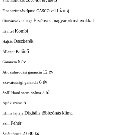
20%-tól elvihető
Finanszírozás
Lízing
Finanszírozás típusa CASCO-val
Érvényes magyar okmányokkal
Okmányok jellege
Kombi
Kivitel
Összkerék
Hajtás
Kitűnő
Állapot
6 év
Garancia
12 év
Átrozsdásodási garancia
6 év
Szavatossági garancia
7 fő
Szállítható szem. száma
5
Ajtók száma
Digitális többzónás klíma
Klíma fajtája
Fehér
Szín
2 630 kg
Saját tömeg