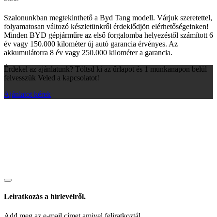
Szalonunkban megtekinthető a Byd Tang modell. Várjuk szeretettel,
folyamatosan változó készletünkről érdeklődjön elérhetőségeinken!
Minden BYD gépjárműre az első forgalomba helyezéstől számított 6
év vagy 150.000 kilométer új autó garancia érvényes. Az
akkumulátorra 8 év vagy 250.000 kilométer a garancia.
Érdekel az ajánlatunk? Töltsd ki az űrlapot és 1 munkanapon belül
felvesszük Veled a kapcsolatot!
Ajánlatot kérek
Leiratkozás a hírlevélről.
Add meg az e-mail címet amivel feliratkoztál.