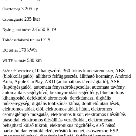
3 205 kg
Össztömeg
235 liter
Csomagtartó
235/50 R 19
Nyári gumi méret
CCS
Töltőcsatlakozó típusa
170 kWh
DC töltés
530 km
WLTP hatótáv
10 hangszóró, 360 fokos kamerarendszer, ABS
Széria felszereltség
(blokkolásgátló), állítható felfüggesztés, állítható kormány, Android
Auto, Apple CarPlay, ARD (automatikus távolságtartó), ASR
(kipörgésgátló), automata fényszórókapcsolás, automata távfény,
automatikus segélyhívó, bekanyarodási segédfény, bluetooth-os
kihangosító, defekttűrő abroncsok, deréktámasz, digitális
műszeregység, digitális többzónás klíma, dönthető utasülések,
elektromos ablak elöl, elektromos ablak hátul, elektromos
csomagtérajtó-mozgatás, elektromos tükör, elektromos ülésállítás
utasoldal, elektromos ülésállítás vezetőoldal, elektromosan
behajtható külső tükrök, elektronikus rögzítőfék, első-hátsó
parkolóradar, érintőkijelző, erősítő kimenet, esőszenzor, ESP