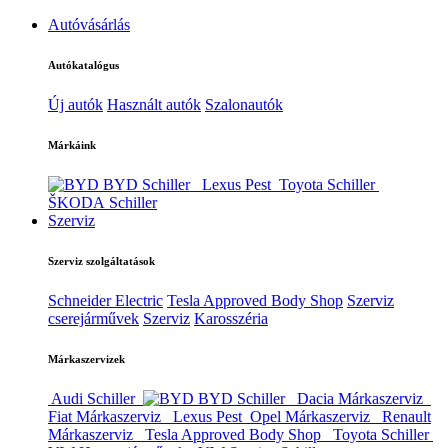
Autóvásárlás
Autókatalógus
Új autók
Használt autók
Szalonautók
Márkáink
BYD Schiller
Lexus Pest
Toyota Schiller
ŠKODA Schiller
Szerviz
Szerviz szolgáltatások
Schneider Electric
Tesla Approved Body Shop
Szerviz
cserejárművek
Szerviz
Karosszéria
Márkaszervizek
Audi Schiller
BYD Schiller
Dacia Márkaszerviz
Fiat Márkaszerviz
Lexus Pest
Opel Márkaszerviz
Renault
Márkaszerviz
Tesla Approved Body Shop
Toyota Schiller