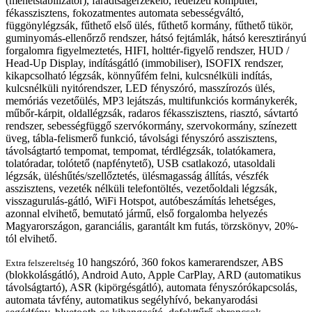
(menetstabilizátor), fáradtságérzékelő, fedélzeti komputer,
fékasszisztens, fokozatmentes automata sebességváltó,
függönylégzsák, fűthető első ülés, fűthető kormány, fűthető tükör,
guminyomás-ellenőrző rendszer, hátsó fejtámlák, hátsó keresztirányú
forgalomra figyelmeztetés, HIFI, holttér-figyelő rendszer, HUD /
Head-Up Display, indításgátló (immobiliser), ISOFIX rendszer,
kikapcsolható légzsák, könnyűfém felni, kulcsnélküli indítás,
kulcsnélküli nyitórendszer, LED fényszóró, masszírozós ülés,
memóriás vezetőülés, MP3 lejátszás, multifunkciós kormánykerék,
műbőr-kárpit, oldallégzsák, radaros fékasszisztens, riasztó, sávtartó
rendszer, sebességfüggő szervókormány, szervokormány, színezett
üveg, tábla-felismerő funkció, távolsági fényszóró asszisztens,
távolságtartó tempomat, tempomat, térdlégzsák, tolatókamera,
tolatóradar, tolótető (napfénytető), USB csatlakozó, utasoldali
légzsák, üléshűtés/szellőztetés, ülésmagasság állítás, vészfék
asszisztens, vezeték nélküli telefontöltés, vezetőoldali légzsák,
visszagurulás-gátló, WiFi Hotspot, autóbeszámítás lehetséges,
azonnal elvihető, bemutató jármű, első forgalomba helyezés
Magyarországon, garanciális, garantált km futás, törzskönyv, 20%-
tól elvihető.
10 hangszóró, 360 fokos kamerarendszer, ABS
Extra felszereltség
(blokkolásgátló), Android Auto, Apple CarPlay, ARD (automatikus
távolságtartó), ASR (kipörgésgátló), automata fényszórókapcsolás,
automata távfény, automatikus segélyhívó, bekanyarodási