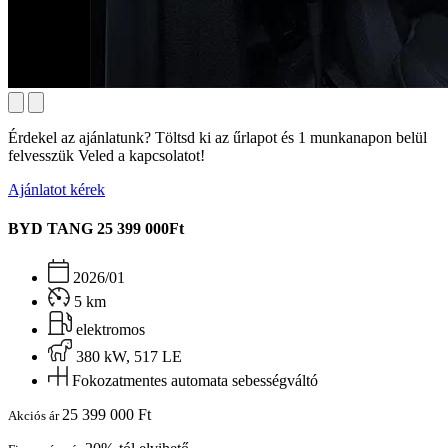
Érdekel az ajánlatunk? Töltsd ki az űrlapot és 1 munkanapon belül
felvesszük Veled a kapcsolatot!
Ajánlatot kérek
BYD TANG
25 399 000Ft
2026/01
5 km
elektromos
380 kW, 517 LE
Fokozatmentes automata sebességváltó
25 399 000 Ft
Akciós ár