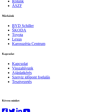
Rólunk
ÁSZF
Márkáink
BYD Schiller
ŠKODA
Toyota
Lexus
Karosszéria Centrum
Kapcsolat
Kapcsolat
Visszahívunk
Ajánlatkérés
Szerviz időpont foglalás
Tesztvezetés
Kövess minket