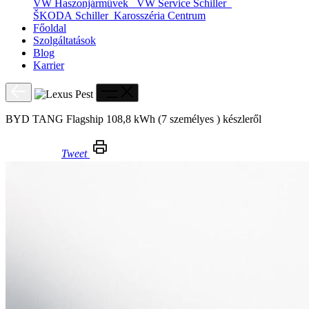
VW Haszonjárművek
VW Service Schiller
ŠKODA Schiller
Karosszéria Centrum
Főoldal
Szolgáltatások
Blog
Karrier
BYD TANG Flagship 108,8 kWh (7 személyes ) készleről
Tweet
BYD TANG Flagship 108,8 kWh (7 személyes ) készleről