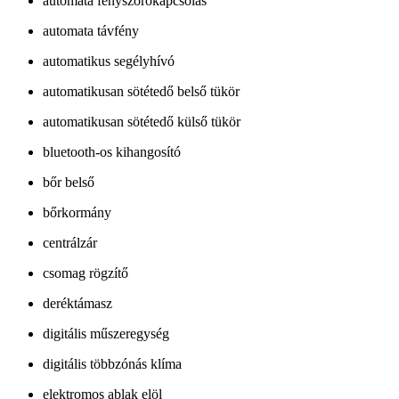
automata fényszórókapcsolás
automata távfény
automatikus segélyhívó
automatikusan sötétedő belső tükör
automatikusan sötétedő külső tükör
bluetooth-os kihangosító
bőr belső
bőrkormány
centrálzár
csomag rögzítő
deréktámasz
digitális műszeregység
digitális többzónás klíma
elektromos ablak elöl