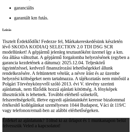
garanciális
garantált km futás.
Leírás
Tisztelt Érdeklődők! Fedezze fel, Márkakereskedésünk készletén
lévő SKODA KODIAQ SELECTION 2.0 TDI DSG SCR
modellünket! A gépjármű jelenleg tesztautóként üzemel így a km.
óra állása változhat. A gépjármű forgalomba helyezésének (egyben a
garancia kezdetének a dátuma): 2025.12.04. Teljeskörű
ügyintézéssel, kedvező finanszírozási lehetőségekkel állunk
rendelkezésére. A feltüntetett vételár, a névre írást és az üzembe
helyezési költségeket nem tartalmazza. A tájékoztatás nem minősül a
Polgári Törvénykönyvről szóló 2013. évi V. törvény szerinti
ajánlatnak, nem fűződik hozzá ajánlati kötöttség. A fényképek
illusztrációk is lehetnek. További elérhető színekről,
felszereltségekről, illetve egyedi ajánlatainkért keresse bizalommal
értékesítő kollégáinkat személyesen 1044 Budapest, Váci út 119/C
vagy telefonon/email-ben az alábbi elérhetőségeken.
Érdekel az ajánlatunk? Töltsd ki az űrlapot és 1 munkanapon belül
felvesszük Veled a kapcsolatot!