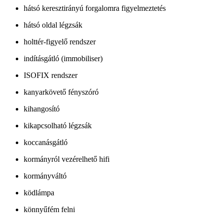
hátsó keresztirányú forgalomra figyelmeztetés
hátsó oldal légzsák
holttér-figyelő rendszer
indításgátló (immobiliser)
ISOFIX rendszer
kanyarkövető fényszóró
kihangosító
kikapcsolható légzsák
koccanásgátló
kormányról vezérelhető hifi
kormányváltó
ködlámpa
könnyűfém felni