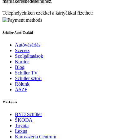
márkakereskedéseinkhez.
Telephelyeinken ezekkel a kártyákkal fizethet:
Schiller Autó Család
Autóvásárlás
Szerviz
Szolgáltatások
Karrier
Blog
Schiller TV
Schiller sztori
Rólunk
ÁSZF
Márkáink
BYD Schiller
ŠKODA
Toyota
Lexus
Karosszéria Centrum