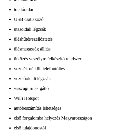
tolatóradar
USB csatlakozó
utasoldali légzsák
üléshűtés/szellőztetés
ülésmagasság állítás
ütközés veszélyre felkészítő rendszer
vezeték nélküli telefontöltés
vezetőoldali légzsák
visszagurulás-gátló
WiFi Hotspot
autóbeszámítás lehetséges
első forgalomba helyezés Magyarországon
első tulajdonostól