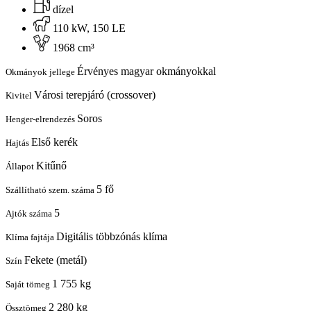
dízel
110 kW, 150 LE
1968 cm³
Érvényes magyar okmányokkal
Okmányok jellege
Városi terepjáró (crossover)
Kivitel
Soros
Henger-elrendezés
Első kerék
Hajtás
Kitűnő
Állapot
5 fő
Szállítható szem. száma
5
Ajtók száma
Digitális többzónás klíma
Klíma fajtája
Fekete (metál)
Szín
1 755 kg
Saját tömeg
2 280 kg
Össztömeg