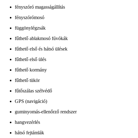
fényszóró magasságállítás
fényszórómosó
függönylégzsák
fűthető ablakmosó fúvókák
fűthető első és hátsó ülések
fűthető első ülés
fűthető kormány
fűthető tükör
fűtőszálas szélvédő
GPS (navigáció)
guminyomás-ellenőrző rendszer
hangvezérlés
hátsó fejtámlák