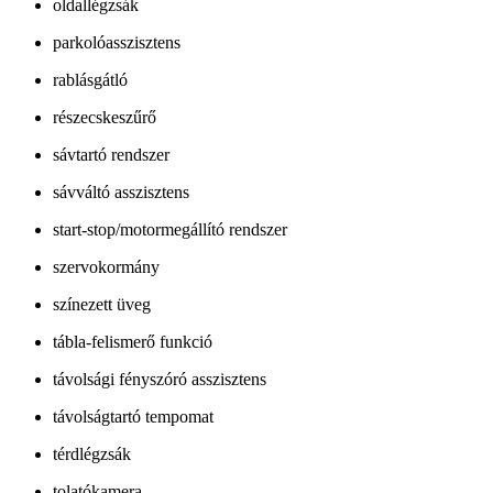
oldallégzsák
parkolóasszisztens
rablásgátló
részecskeszűrő
sávtartó rendszer
sávváltó asszisztens
start-stop/motormegállító rendszer
szervokormány
színezett üveg
tábla-felismerő funkció
távolsági fényszóró asszisztens
távolságtartó tempomat
térdlégzsák
tolatókamera