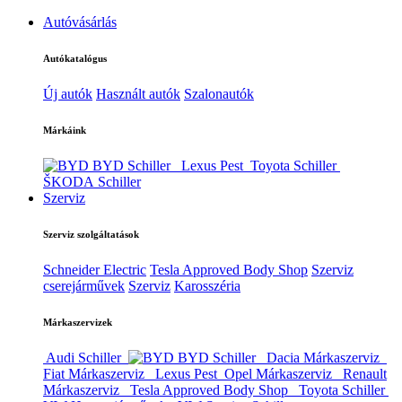
Autóvásárlás
Autókatalógus
Új autók
Használt autók
Szalonautók
Márkáink
BYD Schiller
Lexus Pest
Toyota Schiller
ŠKODA Schiller
Szerviz
Szerviz szolgáltatások
Schneider Electric
Tesla Approved Body Shop
Szerviz
cserejárművek
Szerviz
Karosszéria
Márkaszervizek
Audi Schiller
BYD Schiller
Dacia Márkaszerviz
Fiat Márkaszerviz
Lexus Pest
Opel Márkaszerviz
Renault
Márkaszerviz
Tesla Approved Body Shop
Toyota Schiller