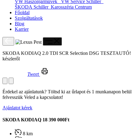
VW Haszonjárművek
VW Service Schiller
ŠKODA Schiller
Karosszéria Centrum
Főoldal
Szolgáltatások
Blog
Karrier
SKODA KODIAQ 2.0 TDI SCR Selection DSG TESZTAUTÓ!
készleről
Tweet
SKODA KODIAQ 2.0 TDI SCR Selection DSG TESZTAUTÓ! készleről
Érdekel az ajánlatunk? Töltsd ki az űrlapot és 1 munkanapon belül
felvesszük Veled a kapcsolatot!
Ajánlatot kérek
SKODA KODIAQ
18 390 000Ft
8 km