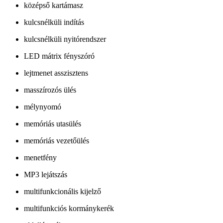
középső kartámasz
kulcsnélküli indítás
kulcsnélküli nyitórendszer
LED mátrix fényszóró
lejtmenet asszisztens
masszírozós ülés
mélynyomó
memóriás utasülés
memóriás vezetőülés
menetfény
MP3 lejátszás
multifunkcionális kijelző
multifunkciós kormánykerék