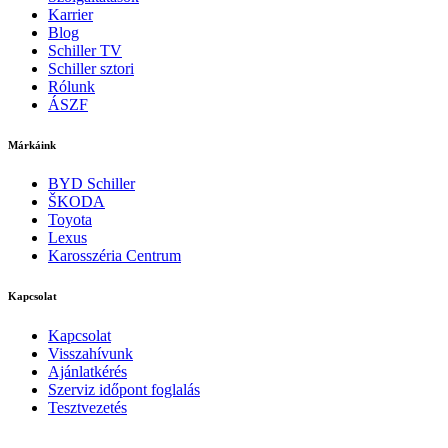
Karrier
Blog
Schiller TV
Schiller sztori
Rólunk
ÁSZF
Márkáink
BYD Schiller
ŠKODA
Toyota
Lexus
Karosszéria Centrum
Kapcsolat
Kapcsolat
Visszahívunk
Ajánlatkérés
Szerviz időpont foglalás
Tesztvezetés