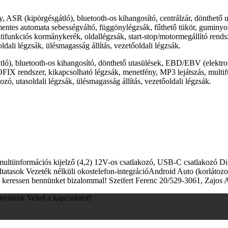
y, ASR (kipörgésgátló), bluetooth-os kihangosító, centrálzár, dönthető
atmentes automata sebességváltó, függönylégzsák, fűthető tükör, guminy
ifunkciós kormánykerék, oldallégzsák, start-stop/motormegállító rendsz
dali légzsák, ülésmagasság állítás, vezetőoldali légzsák.
ó), bluetooth-os kihangosító, dönthető utasülések, EBD/EBV (elektronik
FIX rendszer, kikapcsolható légzsák, menetfény, MP3 lejátszás, multif
zó, utasoldali légzsák, ülésmagasság állítás, vezetőoldali légzsák.
iinformációs kijelző (4,2) 12V-os csatlakozó, USB-C csatlakozó Dig
atasok Vezeték nélküli okostelefon-integrációAndroid Auto (korlátozo
atért keressen bennünket bizalommal! Szeifert Ferenc 20/529-3061, Za
lvesszük Veled a kapcsolatot!