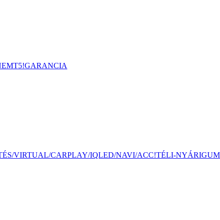
ONEMT5!GARANCIA
TÉS-HŰTÉS/VIRTUAL/CARPLAY/IQLED/NAVI/ACC!TÉLI-NYÁRIGUM