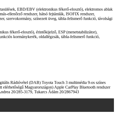
 utasülések, EBD/EBV (elektronikus fékerő-elosztó), elektromos ablak
omás-ellenőrző rendszer, hátsó fejtámlák, ISOFIX rendszer,
er, szervokormány, színezett üveg, tábla-felismerő funkció, távolsági
us fékerő-elosztó), érintőkijelző, ESP (menetstabilizátor),
unkciós kormánykerék, oldallégzsák, tábla-felismerő funkció,
itális Rádióvétel (DAB) Toyota Touch 3 multimédia 9-os színes
tt elérhetőségű Magyarországon) Apple CarPlay Bluetooth rendszer
jos Andrea 20/285-3179, Tukarcs Ádám 20/2867943