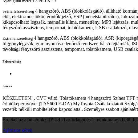
175/65 R 17
Nyári gumi méret
4 hangszóró, ABS (blokkolásgátló), állítható kormán
Széria felszereltség
elöl, elektromos tükör, érintőkijelző, ESP (menetstabilizátor), fokoz
kikapcsolható légzsák, manuális klíma, menetfény, MP3 lejátszás, mult
fényszóró asszisztens, tempomat, tolatókamera, USB csatlakozó, utasol
4 hangszóró, ABS (blokkolásgátló), ASR (kipörgésgátl
Extra felszereltség
függönylégzsák, guminyomás-ellenőrző rendszer, hátsó fejtámlák, ISO
távolsági fényszóró asszisztens, tempomat, tolatókamera, USB csatlako
Felszereltség
Leírás
KÉSZLETEN! . CVT váltó. Tolatókamera 4 hangszóró Színes TFT mult
érintőképernyővel (TAS600 E-DA) MyToyota Csatlakoztatott Szolgált
vezeték nélküli mobiltelefon-kapcsolattal. Személyre szabott ajánl
Érdekel az ajánlatunk? Töltsd ki az űrlapot és 1 munkanapon belül fe
Ajánlatot kérek