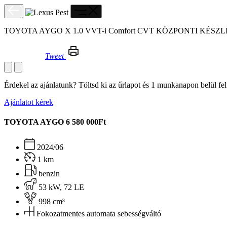
TOYOTA AYGO X 1.0 VVT-i Comfort CVT KÖZPONTI KÉSZLE
Tweet
TOYOTA AYGO X 1.0 VVT-i Comfort CVT KÖZPONTI KÉSZLETRŐL SZINTE AZONNAL! készleről
Érdekel az ajánlatunk? Töltsd ki az űrlapot és 1 munkanapon belül fe
Ajánlatot kérek
TOYOTA AYGO
6 580 000Ft
2024/06
1 km
benzin
53 kW, 72 LE
998 cm³
Fokozatmentes automata sebességváltó