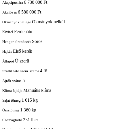
6 730 000 Ft
Alaptípus ára
6 580 000 Ft
Akciós ár
Okmányok nélkül
Okmányok jellege
Ferdehátú
Kivitel
Soros
Henger-elrendezés
Első kerék
Hajtás
Újszerű
Állapot
4 fő
Szállítható szem. száma
5
Ajtók száma
Manuális klíma
Klíma fajtája
1 015 kg
Saját tömeg
1 360 kg
Össztömeg
231 liter
Csomagtartó