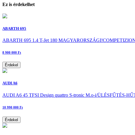
Ez is érdekelhet
ABARTH 695
ABARTH 695 1.4 T-Jet 180 MAGYARORSZÁGI!COMPETIZI
8 900 000 Ft
Érdekel
AUDI A6
AUDI A6 45 TFSI Design quattro S-tronic M.o-i/ÜLÉSFŰ
10 990 000 Ft
Érdekel