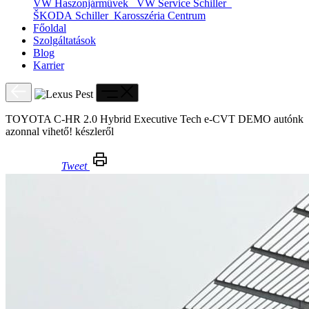
VW Haszonjárművek
VW Service Schiller
ŠKODA Schiller
Karosszéria Centrum
Főoldal
Szolgáltatások
Blog
Karrier
TOYOTA C-HR 2.0 Hybrid Executive Tech e-CVT DEMO autónk
azonnal vihető! készleről
Tweet
TOYOTA C-HR 2.0 Hybrid Executive Tech e-CVT DEMO autónk azonnal vihető! készleről