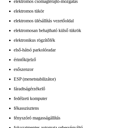
elektromos csomagtérajtó-mozgatás
elektromos tükör
elektromos ülésállítás vezetőoldal
elektromosan behajtható külső tükrök
elektronikus rögzítőfék
első-hátsó parkolóradar
érintőkijelző
esőszenzor
ESP (menetstabilizátor)
fáradtságérzékelő
fedélzeti komputer
fékasszisztens
fényszóró magasságállítás
fokozatmentes automata sebességváltó