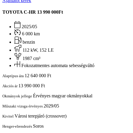
Ajánlatot kérek
TOYOTA C-HR
13 990 000Ft
2025/05
6 000 km
benzin
112 kW, 152 LE
1987 cm³
Fokozatmentes automata sebességváltó
12 640 000 Ft
Alaptípus ára
13 990 000 Ft
Akciós ár
Érvényes magyar okmányokkal
Okmányok jellege
2029/05
Műszaki vizsga érvényes
Városi terepjáró (crossover)
Kivitel
Soros
Henger-elrendezés