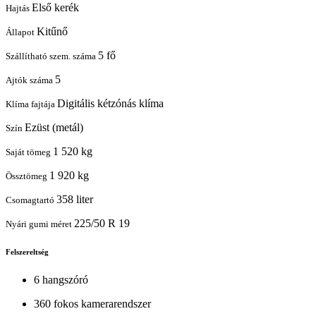
Első kerék
Hajtás
Kitűnő
Állapot
5 fő
Szállítható szem. száma
5
Ajtók száma
Digitális kétzónás klíma
Klíma fajtája
Ezüst (metál)
Szín
1 520 kg
Saját tömeg
1 920 kg
Össztömeg
358 liter
Csomagtartó
225/50 R 19
Nyári gumi méret
Felszereltség
6 hangszóró
360 fokos kamerarendszer