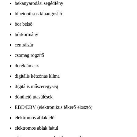
bekanyarodási segédfény
bluetooth-os kihangosító
bőr belső
bőrkormány
centrálzár
csomag rögzítő
deréktámasz
digitális kétzónás klíma
digitális műszeregység
dönthető utasülések
EBD/EBV (elektronikus fékerő-elosztó)
elektromos ablak elöl
elektromos ablak hátul