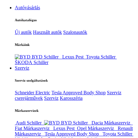
Autóvásárlás
Autókatalógus
Új autók
Használt autók
Szalonautók
Márkáink
BYD Schiller
Lexus Pest
Toyota Schiller
ŠKODA Schiller
Szerviz
Szerviz szolgáltatások
Schneider Electric
Tesla Approved Body Shop
Szerviz
cserejárművek
Szerviz
Karosszéria
Márkaszervizek
Audi Schiller
BYD Schiller
Dacia Márkaszerviz
Fiat Márkaszerviz
Lexus Pest
Opel Márkaszerviz
Renault
Márkaszerviz
Tesla Approved Body Shop
Toyota Schiller