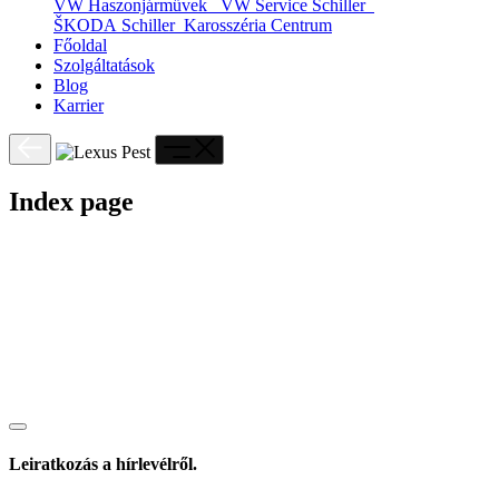
VW Haszonjárművek
VW Service Schiller
ŠKODA Schiller
Karosszéria Centrum
Főoldal
Szolgáltatások
Blog
Karrier
Index page
Leiratkozás a hírlevélről.