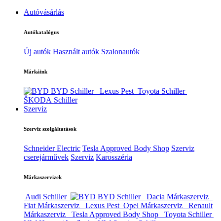
Autóvásárlás
Autókatalógus
Új autók
Használt autók
Szalonautók
Márkáink
BYD Schiller
Lexus Pest
Toyota Schiller
ŠKODA Schiller
Szerviz
Szerviz szolgáltatások
Schneider Electric
Tesla Approved Body Shop
Szerviz
cserejárművek
Szerviz
Karosszéria
Márkaszervizek
Audi Schiller
BYD Schiller
Dacia Márkaszerviz
Fiat Márkaszerviz
Lexus Pest
Opel Márkaszerviz
Renault
Márkaszerviz
Tesla Approved Body Shop
Toyota Schiller