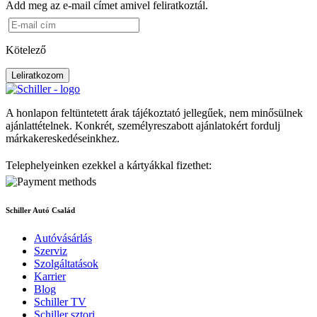
Add meg az e-mail címet amivel feliratkoztál.
Kötelező
Leliratkozom
A honlapon feltüntetett árak tájékoztató jellegűek, nem minősülnek
ajánlattételnek. Konkrét, személyreszabott ajánlatokért fordulj
márkakereskedéseinkhez.
Telephelyeinken ezekkel a kártyákkal fizethet:
Schiller Autó Család
Autóvásárlás
Szerviz
Szolgáltatások
Karrier
Blog
Schiller TV
Schiller sztori