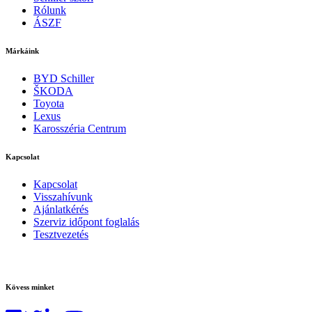
Rólunk
ÁSZF
Márkáink
BYD Schiller
ŠKODA
Toyota
Lexus
Karosszéria Centrum
Kapcsolat
Kapcsolat
Visszahívunk
Ajánlatkérés
Szerviz időpont foglalás
Tesztvezetés
Kövess minket