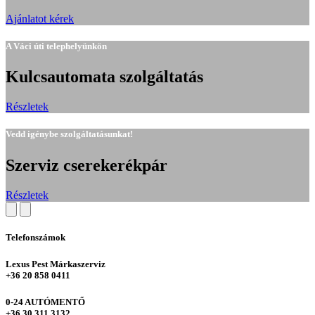
Ajánlatot kérek
A Váci úti telephelyünkön
Kulcsautomata szolgáltatás
Részletek
Vedd igénybe szolgáltatásunkat!
Szerviz cserekerékpár
Részletek
Telefonszámok
Lexus Pest Márkaszerviz
+36 20 858 0411
0-24 AUTÓMENTŐ
+36 30 311 3132