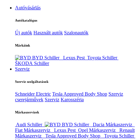
Autóvásárlás
Autókatalógus
Új autók
Használt autók
Szalonautók
Márkáink
BYD Schiller
Lexus Pest
Toyota Schiller
ŠKODA Schiller
Szerviz
Szerviz szolgáltatások
Schneider Electric
Tesla Approved Body Shop
Szerviz
cserejárművek
Szerviz
Karosszéria
Márkaszervizek
Audi Schiller
BYD Schiller
Dacia Márkaszerviz
Fiat Márkaszerviz
Lexus Pest
Opel Márkaszerviz
Renault
Márkaszerviz
Tesla Approved Body Shop
Toyota Schiller