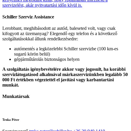
szervizelést, akár nyitvatartási időn kívül is.
Schiller Szerviz Assistance
Lerobbant, meghibásodott az autód, baleseted volt, vagy csak
kifogyott az üzemanyag? Elegendő egy telefon és a következő
szolgáltatásokkal állunk rendelkezésedre:
autómentés a legközelebbi Schiller szervizbe (100 km-es
sugarú körön belül)
gépjárműtárolás biztonságos helyen
A szolgáltatás igénybevételére akkor vagy jogosult, ha korábbi
szervizlátogatásod alkalmával márkaszervizünkben legalább 50
000 Ft értékben végeztettél el javítási vagy karbantartási
munkát.
Munkatársak
Trnka Péter