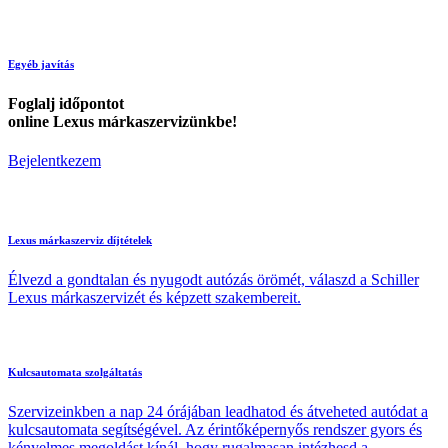
Egyéb javítás
Foglalj időpontot
online Lexus márkaszervizünkbe!
Bejelentkezem
Lexus márkaszerviz díjtételek
Élvezd a gondtalan és nyugodt autózás örömét, válaszd a Schiller
Lexus márkaszervizét és képzett szakembereit.
Kulcsautomata szolgáltatás
Szervizeinkben a nap 24 órájában leadhatod és átveheted autódat a
kulcsautomata segítségével. Az érintőképernyős rendszer gyors és
kényelmes megoldást kínál, hogy rugalmasan intézhesd a