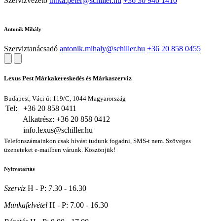
Szervizvezető
trnka.peter@schiller.hu
+36 30 940 1410
Antonik Mihály
Szerviztanácsadó
antonik.mihaly@schiller.hu
+36 20 858 0455
Lexus Pest Márkakereskedés és Márkaszerviz
Budapest, Váci út 119/C, 1044 Magyarország
Tel:
+36 20 858 0411
Alkatrész: +36 20 858 0412
info.lexus@schiller.hu
Telefonszámainkon csak hívást tudunk fogadni, SMS-t nem. Szöveges
üzeneteket e-mailben várunk. Köszönjük!
Nyitvatartás
Szerviz
H - P: 7.30 - 16.30
Munkafelvétel
H - P: 7.00 - 16.30