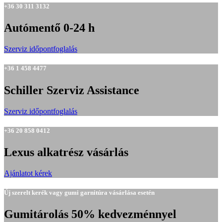
+36 30 311 3132
Autómentő 0-24 h
Szerviz időpontfoglalás
+36 1 458 4477
Schiller Szerviz Assistance
Szerviz időpontfoglalás
+36 20 858 0412
Lexus alkatrész vásárlás
Ajánlatot kérek
Új szerelt kerék vagy gumi garnitúra vásárlása esetén
Gumitárolás 50% kedvezménnyel