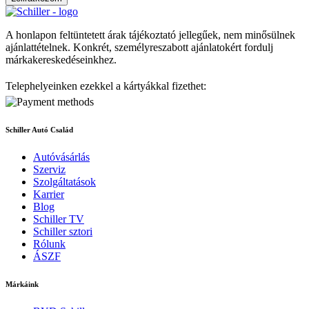
A honlapon feltüntetett árak tájékoztató jellegűek, nem minősülnek
ajánlattételnek. Konkrét, személyreszabott ajánlatokért fordulj
márkakereskedéseinkhez.
Telephelyeinken ezekkel a kártyákkal fizethet:
Schiller Autó Család
Autóvásárlás
Szerviz
Szolgáltatások
Karrier
Blog
Schiller TV
Schiller sztori
Rólunk
ÁSZF
Márkáink