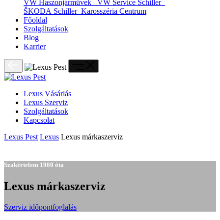
VW Haszonjárművek
VW Service Schiller
ŠKODA Schiller
Karosszéria Centrum
Főoldal
Szolgáltatások
Blog
Karrier
Lexus Vásárlás
Lexus Szerviz
Szolgáltatások
Kapcsolat
Lexus Pest
Lexus
Lexus márkaszerviz
Lexus márkaszerviz
Szakértelem 1980 óta
Lexus márkaszerviz
Szerviz időpontfoglalás