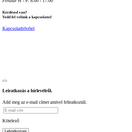
Pénztár
H - P: 8.00 - 17.00
Kérdésed van?
Vedd fel velünk a kapcsolatot!
Kapcsolatfelvétel
Leiratkozás a hírlevélről.
Add meg az e-mail címet amivel feliratkoztál.
Kötelező
Leliratkozom