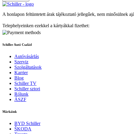
A honlapon feltüntetett árak tájékoztató jellegűek, nem minősülnek aj
Telephelyeinken ezekkel a kártyákkal fizethet:
Schiller Autó Család
Autóvásárlás
Szerviz
Szolgáltatások
Karrier
Blog
Schiller TV
Schiller sztori
Rólunk
ÁSZF
Márkáink
BYD Schiller
ŠKODA