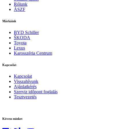
Rólunk
ÁSZF
Márkáink
BYD Schiller
ŠKODA
Toyota
Lexus
Karosszéria Centrum
Kapcsolat
Kapcsolat
Visszahívunk
Ajánlatkérés
Szerviz időpont foglalás
Tesztvezetés
Kövess minket