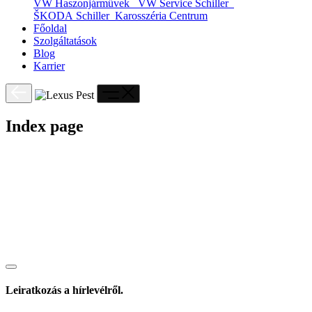
VW Haszonjárművek
VW Service Schiller
ŠKODA Schiller
Karosszéria Centrum
Főoldal
Szolgáltatások
Blog
Karrier
Index page
Leiratkozás a hírlevélről.