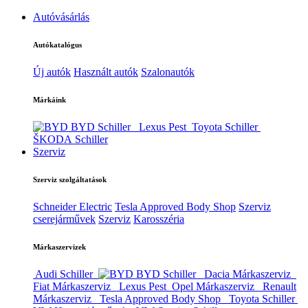
Autóvásárlás
Autókatalógus
Új autók
Használt autók
Szalonautók
Márkáink
BYD Schiller
Lexus Pest
Toyota Schiller
ŠKODA Schiller
Szerviz
Szerviz szolgáltatások
Schneider Electric
Tesla Approved Body Shop
Szerviz
cserejárművek
Szerviz
Karosszéria
Márkaszervizek
Audi Schiller
BYD Schiller
Dacia Márkaszerviz
Fiat Márkaszerviz
Lexus Pest
Opel Márkaszerviz
Renault
Márkaszerviz
Tesla Approved Body Shop
Toyota Schiller