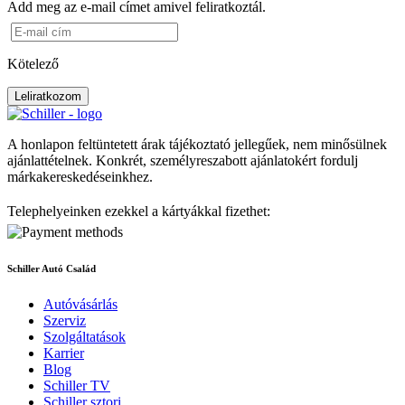
Add meg az e-mail címet amivel feliratkoztál.
Kötelező
Leliratkozom
A honlapon feltüntetett árak tájékoztató jellegűek, nem minősülnek
ajánlattételnek. Konkrét, személyreszabott ajánlatokért fordulj
márkakereskedéseinkhez.
Telephelyeinken ezekkel a kártyákkal fizethet:
Schiller Autó Család
Autóvásárlás
Szerviz
Szolgáltatások
Karrier
Blog
Schiller TV
Schiller sztori