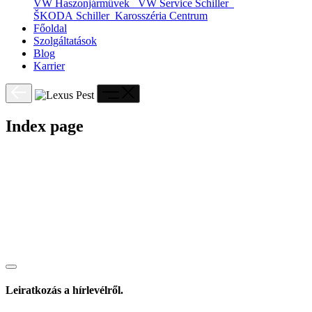
VW Haszonjárművek
VW Service Schiller
ŠKODA Schiller
Karosszéria Centrum
Főoldal
Szolgáltatások
Blog
Karrier
Index page
Leiratkozás a hírlevélről.