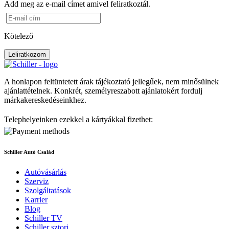
Add meg az e-mail címet amivel feliratkoztál.
Kötelező
Leliratkozom
A honlapon feltüntetett árak tájékoztató jellegűek, nem minősülnek
ajánlattételnek. Konkrét, személyreszabott ajánlatokért fordulj
márkakereskedéseinkhez.
Telephelyeinken ezekkel a kártyákkal fizethet:
Schiller Autó Család
Autóvásárlás
Szerviz
Szolgáltatások
Karrier
Blog
Schiller TV
Schiller sztori