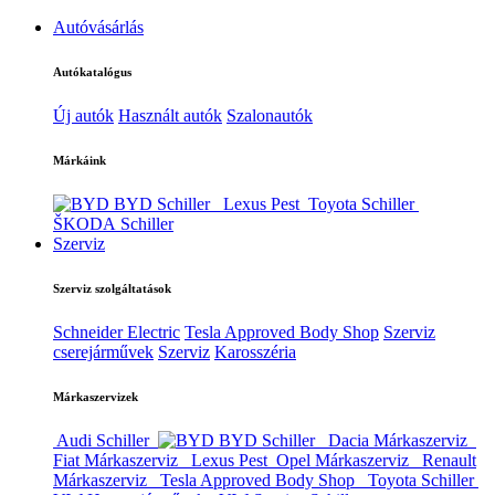
Autóvásárlás
Autókatalógus
Új autók
Használt autók
Szalonautók
Márkáink
BYD Schiller
Lexus Pest
Toyota Schiller
ŠKODA Schiller
Szerviz
Szerviz szolgáltatások
Schneider Electric
Tesla Approved Body Shop
Szerviz
cserejárművek
Szerviz
Karosszéria
Márkaszervizek
Audi Schiller
BYD Schiller
Dacia Márkaszerviz
Fiat Márkaszerviz
Lexus Pest
Opel Márkaszerviz
Renault
Márkaszerviz
Tesla Approved Body Shop
Toyota Schiller