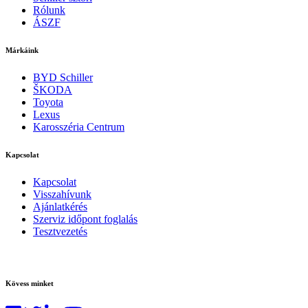
Rólunk
ÁSZF
Márkáink
BYD Schiller
ŠKODA
Toyota
Lexus
Karosszéria Centrum
Kapcsolat
Kapcsolat
Visszahívunk
Ajánlatkérés
Szerviz időpont foglalás
Tesztvezetés
Kövess minket