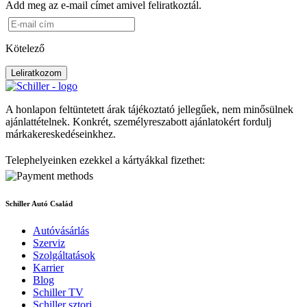
Add meg az e-mail címet amivel feliratkoztál.
Kötelező
Leliratkozom
A honlapon feltüntetett árak tájékoztató jellegűek, nem minősülnek
ajánlattételnek. Konkrét, személyreszabott ajánlatokért fordulj
márkakereskedéseinkhez.
Telephelyeinken ezekkel a kártyákkal fizethet:
Schiller Autó Család
Autóvásárlás
Szerviz
Szolgáltatások
Karrier
Blog
Schiller TV
Schiller sztori