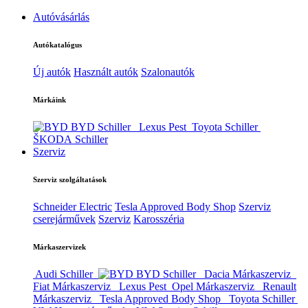
Autóvásárlás
Autókatalógus
Új autók
Használt autók
Szalonautók
Márkáink
BYD Schiller
Lexus Pest
Toyota Schiller
ŠKODA Schiller
Szerviz
Szerviz szolgáltatások
Schneider Electric
Tesla Approved Body Shop
Szerviz
cserejárművek
Szerviz
Karosszéria
Márkaszervizek
Audi Schiller
BYD Schiller
Dacia Márkaszerviz
Fiat Márkaszerviz
Lexus Pest
Opel Márkaszerviz
Renault
Márkaszerviz
Tesla Approved Body Shop
Toyota Schiller