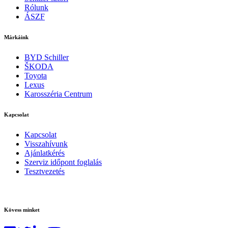
Rólunk
ÁSZF
Márkáink
BYD Schiller
ŠKODA
Toyota
Lexus
Karosszéria Centrum
Kapcsolat
Kapcsolat
Visszahívunk
Ajánlatkérés
Szerviz időpont foglalás
Tesztvezetés
Kövess minket