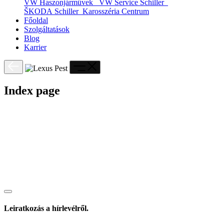
VW Haszonjárművek
VW Service Schiller
ŠKODA Schiller
Karosszéria Centrum
Főoldal
Szolgáltatások
Blog
Karrier
Index page
Leiratkozás a hírlevélről.