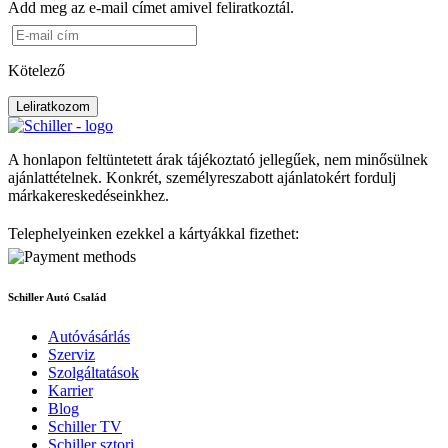
Add meg az e-mail címet amivel feliratkoztál.
Kötelező
Leliratkozom
A honlapon feltüntetett árak tájékoztató jellegűek, nem minősülnek
ajánlattételnek. Konkrét, személyreszabott ajánlatokért fordulj
márkakereskedéseinkhez.
Telephelyeinken ezekkel a kártyákkal fizethet:
Schiller Autó Család
Autóvásárlás
Szerviz
Szolgáltatások
Karrier
Blog
Schiller TV
Schiller sztori