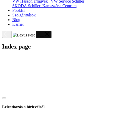
VW Haszonjárművek
VW Service Schiller
ŠKODA Schiller
Karosszéria Centrum
Főoldal
Szolgáltatások
Blog
Karrier
Index page
Leiratkozás a hírlevélről.