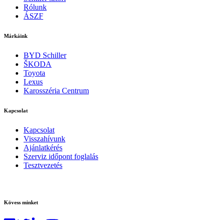
Rólunk
ÁSZF
Márkáink
BYD Schiller
ŠKODA
Toyota
Lexus
Karosszéria Centrum
Kapcsolat
Kapcsolat
Visszahívunk
Ajánlatkérés
Szerviz időpont foglalás
Tesztvezetés
Kövess minket