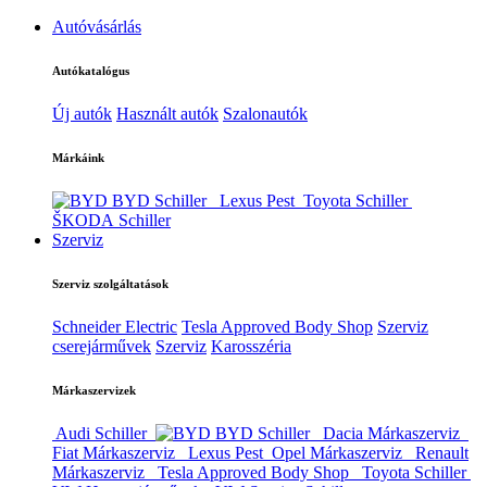
Autóvásárlás
Autókatalógus
Új autók
Használt autók
Szalonautók
Márkáink
BYD Schiller
Lexus Pest
Toyota Schiller
ŠKODA Schiller
Szerviz
Szerviz szolgáltatások
Schneider Electric
Tesla Approved Body Shop
Szerviz
cserejárművek
Szerviz
Karosszéria
Márkaszervizek
Audi Schiller
BYD Schiller
Dacia Márkaszerviz
Fiat Márkaszerviz
Lexus Pest
Opel Márkaszerviz
Renault
Márkaszerviz
Tesla Approved Body Shop
Toyota Schiller