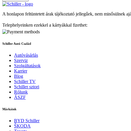
A honlapon feltüntetett árak tájékoztató jellegűek, nem minősülnek aj
Telephelyeinken ezekkel a kártyákkal fizethet:
Schiller Autó Család
Autóvásárlás
Szerviz
Szolgáltatások
Karrier
Blog
Schiller TV
Schiller sztori
Rólunk
ÁSZF
Márkáink
BYD Schiller
ŠKODA