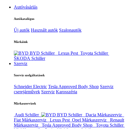
Autóvásárlás
Autókatalógus
Új autók
Használt autók
Szalonautók
Márkáink
BYD Schiller
Lexus Pest
Toyota Schiller
ŠKODA Schiller
Szerviz
Szerviz szolgáltatások
Schneider Electric
Tesla Approved Body Shop
Szerviz
cserejárművek
Szerviz
Karosszéria
Márkaszervizek
Audi Schiller
BYD Schiller
Dacia Márkaszerviz
Fiat Márkaszerviz
Lexus Pest
Opel Márkaszerviz
Renault
Márkaszerviz
Tesla Approved Body Shop
Toyota Schiller