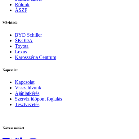
Rólunk
ÁSZF
Márkáink
BYD Schiller
ŠKODA
Toyota
Lexus
Karosszéria Centrum
Kapcsolat
Kapcsolat
Visszahívunk
Ajánlatkérés
Szerviz időpont foglalás
Tesztvezetés
Kövess minket