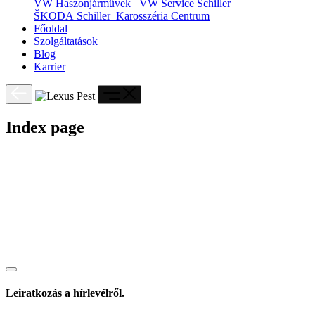
VW Haszonjárművek
VW Service Schiller
ŠKODA Schiller
Karosszéria Centrum
Főoldal
Szolgáltatások
Blog
Karrier
Index page
Leiratkozás a hírlevélről.