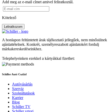
Add meg az e-mail címet amivel feliratkoztál.
Kötelező
Leliratkozom
A honlapon feltüntetett árak tájékoztató jellegűek, nem minősülnek
ajánlattételnek. Konkrét, személyreszabott ajánlatokért fordulj
márkakereskedéseinkhez.
Telephelyeinken ezekkel a kártyákkal fizethet:
Schiller Autó Család
Autóvásárlás
Szerviz
Szolgáltatások
Karrier
Blog
Schiller TV
Schiller sztori