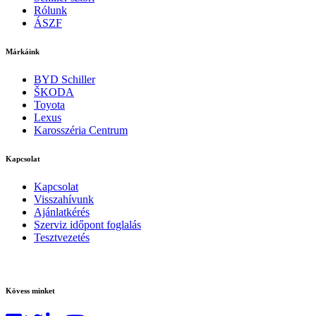
Rólunk
ÁSZF
Márkáink
BYD Schiller
ŠKODA
Toyota
Lexus
Karosszéria Centrum
Kapcsolat
Kapcsolat
Visszahívunk
Ajánlatkérés
Szerviz időpont foglalás
Tesztvezetés
Kövess minket