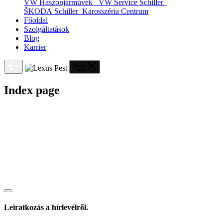
VW Haszonjárművek
VW Service Schiller
ŠKODA Schiller
Karosszéria Centrum
Főoldal
Szolgáltatások
Blog
Karrier
Index page
Leiratkozás a hírlevélről.