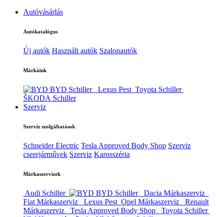
Autóvásárlás
Autókatalógus
Új autók
Használt autók
Szalonautók
Márkáink
BYD Schiller
Lexus Pest
Toyota Schiller
ŠKODA Schiller
Szerviz
Szerviz szolgáltatások
Schneider Electric
Tesla Approved Body Shop
Szerviz
cserejárművek
Szerviz
Karosszéria
Márkaszervizek
Audi Schiller
BYD Schiller
Dacia Márkaszerviz
Fiat Márkaszerviz
Lexus Pest
Opel Márkaszerviz
Renault
Márkaszerviz
Tesla Approved Body Shop
Toyota Schiller