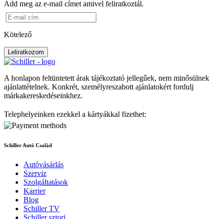
Add meg az e-mail címet amivel feliratkoztál.
Kötelező
Leliratkozom
A honlapon feltüntetett árak tájékoztató jellegűek, nem minősülnek
ajánlattételnek. Konkrét, személyreszabott ajánlatokért fordulj
márkakereskedéseinkhez.
Telephelyeinken ezekkel a kártyákkal fizethet:
Schiller Autó Család
Autóvásárlás
Szerviz
Szolgáltatások
Karrier
Blog
Schiller TV
Schiller sztori