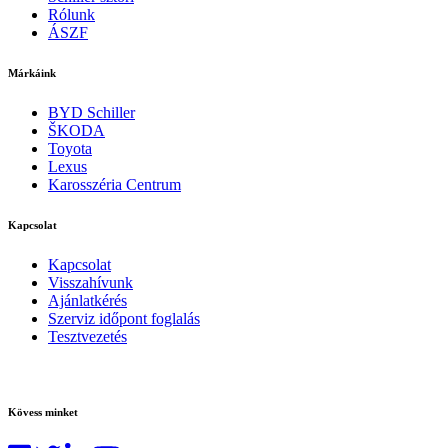
Rólunk
ÁSZF
Márkáink
BYD Schiller
ŠKODA
Toyota
Lexus
Karosszéria Centrum
Kapcsolat
Kapcsolat
Visszahívunk
Ajánlatkérés
Szerviz időpont foglalás
Tesztvezetés
Kövess minket