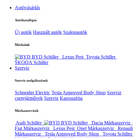
Autóvásárlás
Autókatalógus
Új autók
Használt autók
Szalonautók
Márkáink
BYD Schiller
Lexus Pest
Toyota Schiller
ŠKODA Schiller
Szerviz
Szerviz szolgáltatások
Schneider Electric
Tesla Approved Body Shop
Szerviz
cserejárművek
Szerviz
Karosszéria
Márkaszervizek
Audi Schiller
BYD Schiller
Dacia Márkaszerviz
Fiat Márkaszerviz
Lexus Pest
Opel Márkaszerviz
Renault
Márkaszerviz
Tesla Approved Body Shop
Toyota Schiller