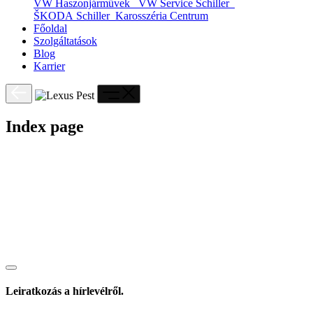
VW Haszonjárművek
VW Service Schiller
ŠKODA Schiller
Karosszéria Centrum
Főoldal
Szolgáltatások
Blog
Karrier
Index page
Leiratkozás a hírlevélről.