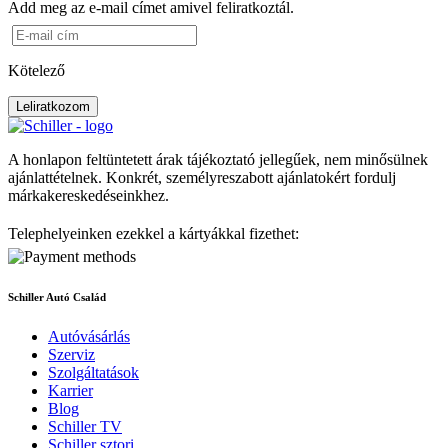
Add meg az e-mail címet amivel feliratkoztál.
Kötelező
Leliratkozom
A honlapon feltüntetett árak tájékoztató jellegűek, nem minősülnek
ajánlattételnek. Konkrét, személyreszabott ajánlatokért fordulj
márkakereskedéseinkhez.
Telephelyeinken ezekkel a kártyákkal fizethet:
Schiller Autó Család
Autóvásárlás
Szerviz
Szolgáltatások
Karrier
Blog
Schiller TV
Schiller sztori