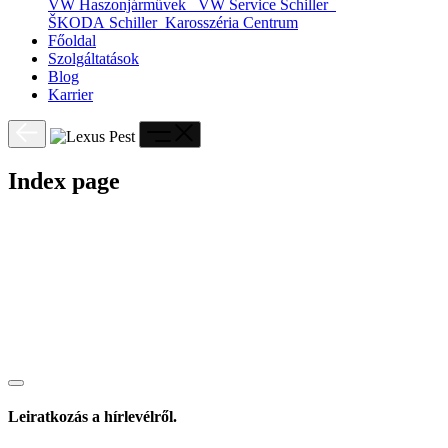
VW Haszonjárművek
VW Service Schiller
ŠKODA Schiller
Karosszéria Centrum
Főoldal
Szolgáltatások
Blog
Karrier
Index page
Leiratkozás a hírlevélről.