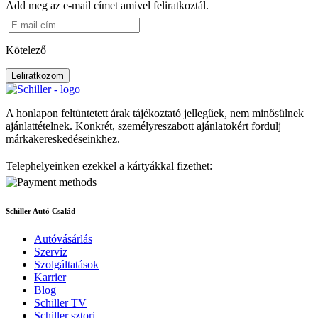
Add meg az e-mail címet amivel feliratkoztál.
Kötelező
Leliratkozom
A honlapon feltüntetett árak tájékoztató jellegűek, nem minősülnek
ajánlattételnek. Konkrét, személyreszabott ajánlatokért fordulj
márkakereskedéseinkhez.
Telephelyeinken ezekkel a kártyákkal fizethet:
Schiller Autó Család
Autóvásárlás
Szerviz
Szolgáltatások
Karrier
Blog
Schiller TV
Schiller sztori