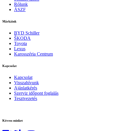
Rólunk
ÁSZF
Márkáink
BYD Schiller
ŠKODA
Toyota
Lexus
Karosszéria Centrum
Kapcsolat
Kapcsolat
Visszahívunk
Ajánlatkérés
Szerviz időpont foglalás
Tesztvezetés
Kövess minket