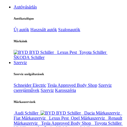
Autóvásárlás
Autókatalógus
Új autók
Használt autók
Szalonautók
Márkáink
BYD Schiller
Lexus Pest
Toyota Schiller
ŠKODA Schiller
Szerviz
Szerviz szolgáltatások
Schneider Electric
Tesla Approved Body Shop
Szerviz
cserejárművek
Szerviz
Karosszéria
Márkaszervizek
Audi Schiller
BYD Schiller
Dacia Márkaszerviz
Fiat Márkaszerviz
Lexus Pest
Opel Márkaszerviz
Renault
Márkaszerviz
Tesla Approved Body Shop
Toyota Schiller