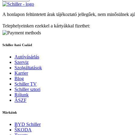
A honlapon feltüntetett árak tájékoztató jellegűek, nem minősülnek aj
Telephelyeinken ezekkel a kártyákkal fizethet:
Schiller Autó Család
Autóvásárlás
Szerviz
Szolgáltatások
Karrier
Blog
Schiller TV
Schiller sztori
Rólunk
ÁSZF
Márkáink
BYD Schiller
ŠKODA