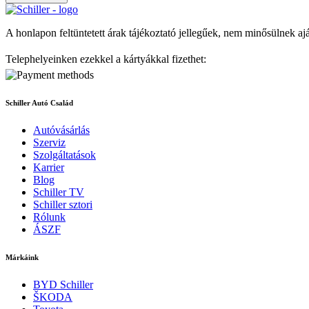
A honlapon feltüntetett árak tájékoztató jellegűek, nem minősülnek aj
Telephelyeinken ezekkel a kártyákkal fizethet:
Schiller Autó Család
Autóvásárlás
Szerviz
Szolgáltatások
Karrier
Blog
Schiller TV
Schiller sztori
Rólunk
ÁSZF
Márkáink
BYD Schiller
ŠKODA