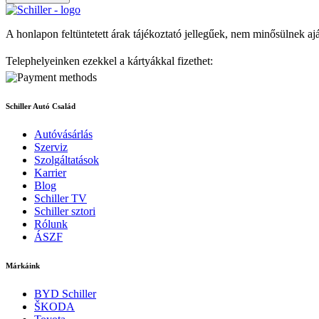
A honlapon feltüntetett árak tájékoztató jellegűek, nem minősülnek aj
Telephelyeinken ezekkel a kártyákkal fizethet:
Schiller Autó Család
Autóvásárlás
Szerviz
Szolgáltatások
Karrier
Blog
Schiller TV
Schiller sztori
Rólunk
ÁSZF
Márkáink
BYD Schiller
ŠKODA