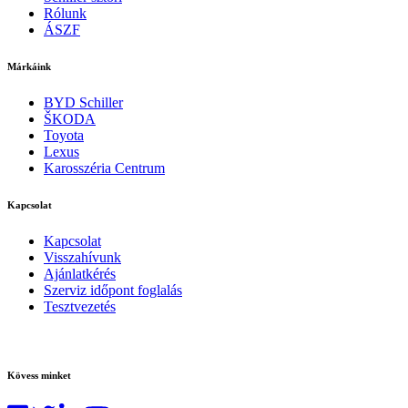
Rólunk
ÁSZF
Márkáink
BYD Schiller
ŠKODA
Toyota
Lexus
Karosszéria Centrum
Kapcsolat
Kapcsolat
Visszahívunk
Ajánlatkérés
Szerviz időpont foglalás
Tesztvezetés
Kövess minket