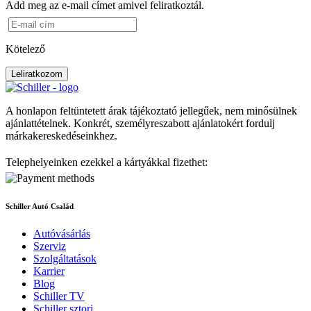
Add meg az e-mail címet amivel feliratkoztál.
Kötelező
Leliratkozom
A honlapon feltüntetett árak tájékoztató jellegűek, nem minősülnek
ajánlattételnek. Konkrét, személyreszabott ajánlatokért fordulj
márkakereskedéseinkhez.
Telephelyeinken ezekkel a kártyákkal fizethet:
Schiller Autó Család
Autóvásárlás
Szerviz
Szolgáltatások
Karrier
Blog
Schiller TV
Schiller sztori