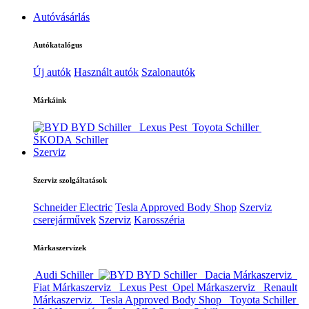
Autóvásárlás
Autókatalógus
Új autók
Használt autók
Szalonautók
Márkáink
BYD Schiller
Lexus Pest
Toyota Schiller
ŠKODA Schiller
Szerviz
Szerviz szolgáltatások
Schneider Electric
Tesla Approved Body Shop
Szerviz
cserejárművek
Szerviz
Karosszéria
Márkaszervizek
Audi Schiller
BYD Schiller
Dacia Márkaszerviz
Fiat Márkaszerviz
Lexus Pest
Opel Márkaszerviz
Renault
Márkaszerviz
Tesla Approved Body Shop
Toyota Schiller