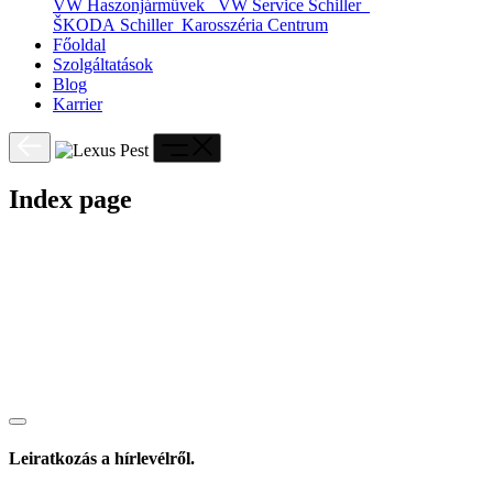
VW Haszonjárművek
VW Service Schiller
ŠKODA Schiller
Karosszéria Centrum
Főoldal
Szolgáltatások
Blog
Karrier
Index page
Leiratkozás a hírlevélről.