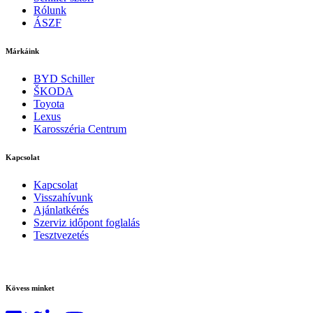
Rólunk
ÁSZF
Márkáink
BYD Schiller
ŠKODA
Toyota
Lexus
Karosszéria Centrum
Kapcsolat
Kapcsolat
Visszahívunk
Ajánlatkérés
Szerviz időpont foglalás
Tesztvezetés
Kövess minket