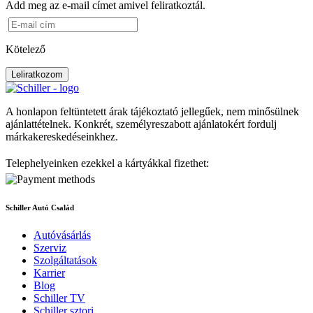
Add meg az e-mail címet amivel feliratkoztál.
Kötelező
Leliratkozom
A honlapon feltüntetett árak tájékoztató jellegűek, nem minősülnek
ajánlattételnek. Konkrét, személyreszabott ajánlatokért fordulj
márkakereskedéseinkhez.
Telephelyeinken ezekkel a kártyákkal fizethet:
Schiller Autó Család
Autóvásárlás
Szerviz
Szolgáltatások
Karrier
Blog
Schiller TV
Schiller sztori