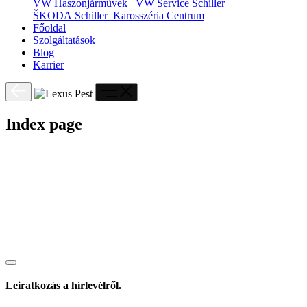
VW Haszonjárművek
VW Service Schiller
ŠKODA Schiller
Karosszéria Centrum
Főoldal
Szolgáltatások
Blog
Karrier
Index page
Leiratkozás a hírlevélről.