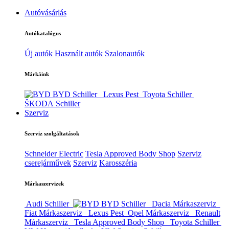
Autóvásárlás
Autókatalógus
Új autók
Használt autók
Szalonautók
Márkáink
BYD Schiller
Lexus Pest
Toyota Schiller
ŠKODA Schiller
Szerviz
Szerviz szolgáltatások
Schneider Electric
Tesla Approved Body Shop
Szerviz
cserejárművek
Szerviz
Karosszéria
Márkaszervizek
Audi Schiller
BYD Schiller
Dacia Márkaszerviz
Fiat Márkaszerviz
Lexus Pest
Opel Márkaszerviz
Renault
Márkaszerviz
Tesla Approved Body Shop
Toyota Schiller