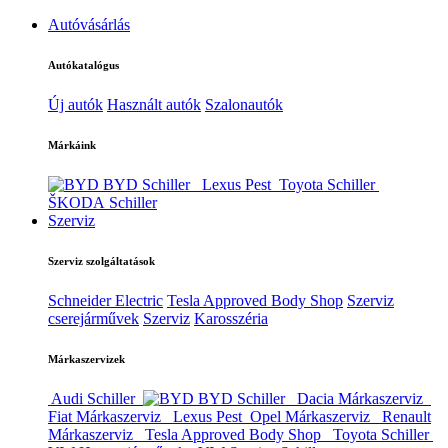
Autóvásárlás
Autókatalógus
Új autók
Használt autók
Szalonautók
Márkáink
BYD Schiller
Lexus Pest
Toyota Schiller
ŠKODA Schiller
Szerviz
Szerviz szolgáltatások
Schneider Electric
Tesla Approved Body Shop
Szerviz
cserejárművek
Szerviz
Karosszéria
Márkaszervizek
Audi Schiller
BYD Schiller
Dacia Márkaszerviz
Fiat Márkaszerviz
Lexus Pest
Opel Márkaszerviz
Renault
Márkaszerviz
Tesla Approved Body Shop
Toyota Schiller