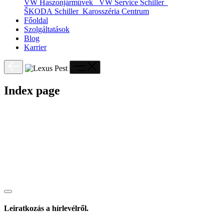
VW Haszonjárművek
VW Service Schiller
ŠKODA Schiller
Karosszéria Centrum
Főoldal
Szolgáltatások
Blog
Karrier
Index page
Leiratkozás a hírlevélről.