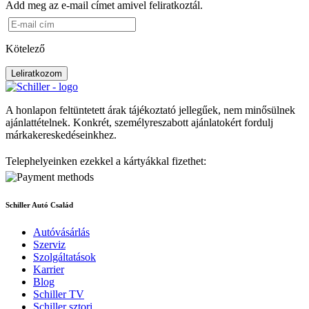
Add meg az e-mail címet amivel feliratkoztál.
Kötelező
Leliratkozom
A honlapon feltüntetett árak tájékoztató jellegűek, nem minősülnek
ajánlattételnek. Konkrét, személyreszabott ajánlatokért fordulj
márkakereskedéseinkhez.
Telephelyeinken ezekkel a kártyákkal fizethet:
Schiller Autó Család
Autóvásárlás
Szerviz
Szolgáltatások
Karrier
Blog
Schiller TV
Schiller sztori