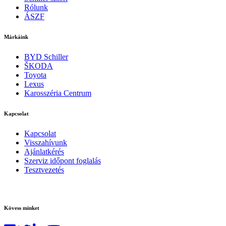
Rólunk
ÁSZF
Márkáink
BYD Schiller
ŠKODA
Toyota
Lexus
Karosszéria Centrum
Kapcsolat
Kapcsolat
Visszahívunk
Ajánlatkérés
Szerviz időpont foglalás
Tesztvezetés
Kövess minket