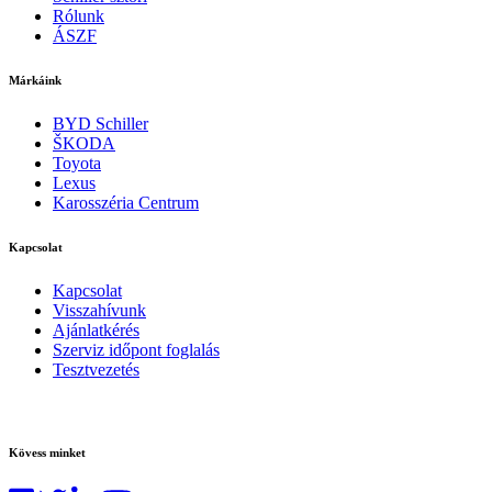
Rólunk
ÁSZF
Márkáink
BYD Schiller
ŠKODA
Toyota
Lexus
Karosszéria Centrum
Kapcsolat
Kapcsolat
Visszahívunk
Ajánlatkérés
Szerviz időpont foglalás
Tesztvezetés
Kövess minket