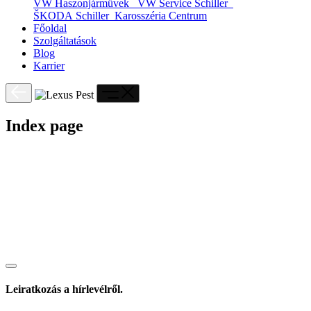
VW Haszonjárművek
VW Service Schiller
ŠKODA Schiller
Karosszéria Centrum
Főoldal
Szolgáltatások
Blog
Karrier
Index page
Leiratkozás a hírlevélről.