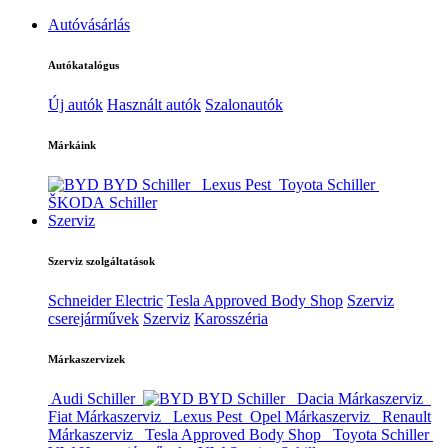
Autóvásárlás
Autókatalógus
Új autók
Használt autók
Szalonautók
Márkáink
BYD Schiller
Lexus Pest
Toyota Schiller
ŠKODA Schiller
Szerviz
Szerviz szolgáltatások
Schneider Electric
Tesla Approved Body Shop
Szerviz
cserejárművek
Szerviz
Karosszéria
Márkaszervizek
Audi Schiller
BYD Schiller
Dacia Márkaszerviz
Fiat Márkaszerviz
Lexus Pest
Opel Márkaszerviz
Renault
Márkaszerviz
Tesla Approved Body Shop
Toyota Schiller