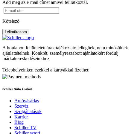
Add meg az e-mail címet amivel feliratkoztál.
Kötelező
Leliratkozom
A honlapon feltüntetett árak tájékoztató jellegűek, nem minősülnek
ajánlattételnek. Konkrét, személyreszabott ajánlatokért fordulj
márkakereskedéseinkhez.
Telephelyeinken ezekkel a kártyákkal fizethet:
Schiller Autó Család
Autóvásárlás
Szerviz
Szolgáltatások
Karrier
Blog
Schiller TV
Schiller sztori