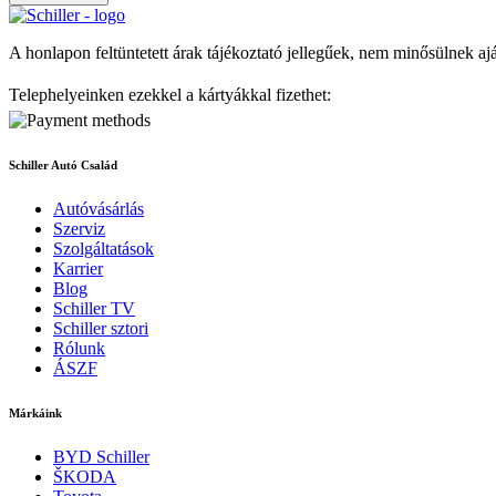
A honlapon feltüntetett árak tájékoztató jellegűek, nem minősülnek aj
Telephelyeinken ezekkel a kártyákkal fizethet:
Schiller Autó Család
Autóvásárlás
Szerviz
Szolgáltatások
Karrier
Blog
Schiller TV
Schiller sztori
Rólunk
ÁSZF
Márkáink
BYD Schiller
ŠKODA