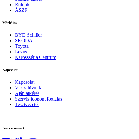
Rólunk
ÁSZF
Márkáink
BYD Schiller
ŠKODA
Toyota
Lexus
Karosszéria Centrum
Kapcsolat
Kapcsolat
Visszahívunk
Ajánlatkérés
Szerviz időpont foglalás
Tesztvezetés
Kövess minket