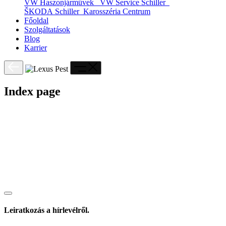
VW Haszonjárművek
VW Service Schiller
ŠKODA Schiller
Karosszéria Centrum
Főoldal
Szolgáltatások
Blog
Karrier
Index page
Leiratkozás a hírlevélről.