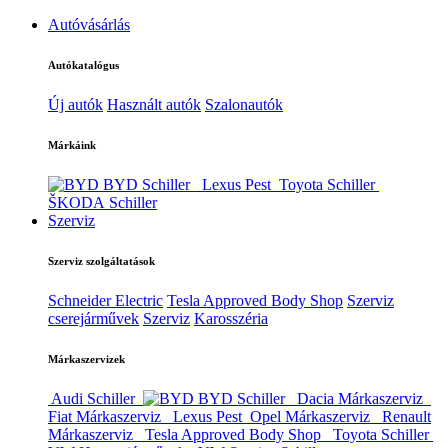
Autóvásárlás
Autókatalógus
Új autók
Használt autók
Szalonautók
Márkáink
BYD Schiller
Lexus Pest
Toyota Schiller
ŠKODA Schiller
Szerviz
Szerviz szolgáltatások
Schneider Electric
Tesla Approved Body Shop
Szerviz
cserejárművek
Szerviz
Karosszéria
Márkaszervizek
Audi Schiller
BYD Schiller
Dacia Márkaszerviz
Fiat Márkaszerviz
Lexus Pest
Opel Márkaszerviz
Renault
Márkaszerviz
Tesla Approved Body Shop
Toyota Schiller