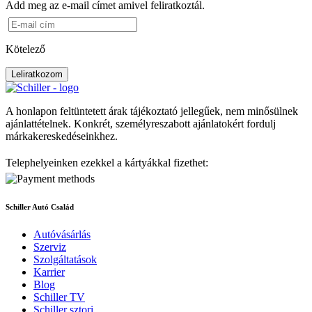
Add meg az e-mail címet amivel feliratkoztál.
Kötelező
Leliratkozom
A honlapon feltüntetett árak tájékoztató jellegűek, nem minősülnek
ajánlattételnek. Konkrét, személyreszabott ajánlatokért fordulj
márkakereskedéseinkhez.
Telephelyeinken ezekkel a kártyákkal fizethet:
Schiller Autó Család
Autóvásárlás
Szerviz
Szolgáltatások
Karrier
Blog
Schiller TV
Schiller sztori