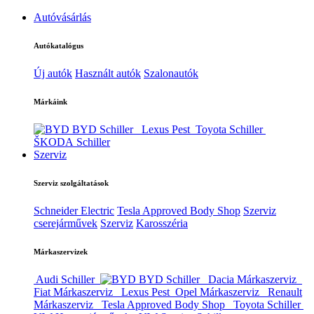
Autóvásárlás
Autókatalógus
Új autók
Használt autók
Szalonautók
Márkáink
BYD Schiller
Lexus Pest
Toyota Schiller
ŠKODA Schiller
Szerviz
Szerviz szolgáltatások
Schneider Electric
Tesla Approved Body Shop
Szerviz
cserejárművek
Szerviz
Karosszéria
Márkaszervizek
Audi Schiller
BYD Schiller
Dacia Márkaszerviz
Fiat Márkaszerviz
Lexus Pest
Opel Márkaszerviz
Renault
Márkaszerviz
Tesla Approved Body Shop
Toyota Schiller