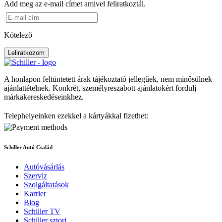
Add meg az e-mail címet amivel feliratkoztál.
Kötelező
Leliratkozom
A honlapon feltüntetett árak tájékoztató jellegűek, nem minősülnek
ajánlattételnek. Konkrét, személyreszabott ajánlatokért fordulj
márkakereskedéseinkhez.
Telephelyeinken ezekkel a kártyákkal fizethet:
Schiller Autó Család
Autóvásárlás
Szerviz
Szolgáltatások
Karrier
Blog
Schiller TV
Schiller sztori