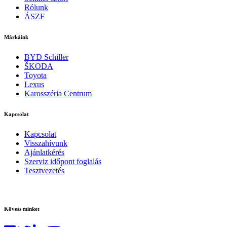
Rólunk
ÁSZF
Márkáink
BYD Schiller
ŠKODA
Toyota
Lexus
Karosszéria Centrum
Kapcsolat
Kapcsolat
Visszahívunk
Ajánlatkérés
Szerviz időpont foglalás
Tesztvezetés
Kövess minket