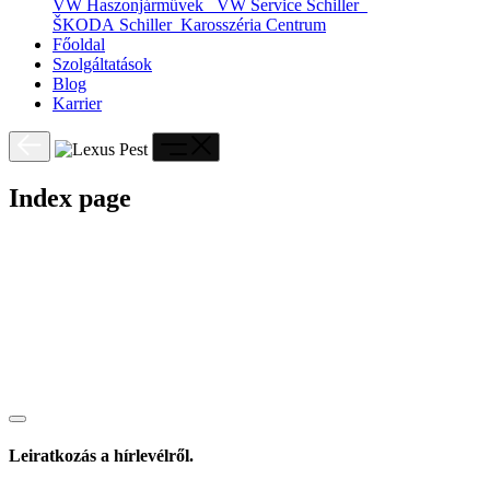
VW Haszonjárművek
VW Service Schiller
ŠKODA Schiller
Karosszéria Centrum
Főoldal
Szolgáltatások
Blog
Karrier
Index page
Leiratkozás a hírlevélről.