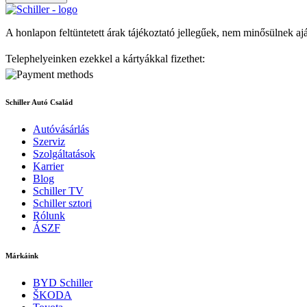
A honlapon feltüntetett árak tájékoztató jellegűek, nem minősülnek aj
Telephelyeinken ezekkel a kártyákkal fizethet:
Schiller Autó Család
Autóvásárlás
Szerviz
Szolgáltatások
Karrier
Blog
Schiller TV
Schiller sztori
Rólunk
ÁSZF
Márkáink
BYD Schiller
ŠKODA