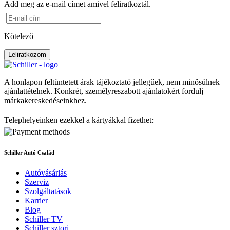
Add meg az e-mail címet amivel feliratkoztál.
Kötelező
Leliratkozom
A honlapon feltüntetett árak tájékoztató jellegűek, nem minősülnek
ajánlattételnek. Konkrét, személyreszabott ajánlatokért fordulj
márkakereskedéseinkhez.
Telephelyeinken ezekkel a kártyákkal fizethet:
Schiller Autó Család
Autóvásárlás
Szerviz
Szolgáltatások
Karrier
Blog
Schiller TV
Schiller sztori