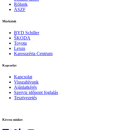
Rólunk
ÁSZF
Márkáink
BYD Schiller
ŠKODA
Toyota
Lexus
Karosszéria Centrum
Kapcsolat
Kapcsolat
Visszahívunk
Ajánlatkérés
Szerviz időpont foglalás
Tesztvezetés
Kövess minket