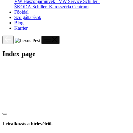
VW Haszonjárművek
VW Service Schiller
ŠKODA Schiller
Karosszéria Centrum
Főoldal
Szolgáltatások
Blog
Karrier
Index page
Leiratkozás a hírlevélről.