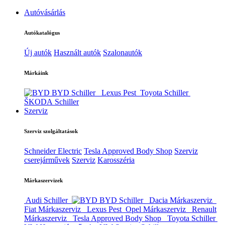
Autóvásárlás
Autókatalógus
Új autók
Használt autók
Szalonautók
Márkáink
BYD Schiller
Lexus Pest
Toyota Schiller
ŠKODA Schiller
Szerviz
Szerviz szolgáltatások
Schneider Electric
Tesla Approved Body Shop
Szerviz
cserejárművek
Szerviz
Karosszéria
Márkaszervizek
Audi Schiller
BYD Schiller
Dacia Márkaszerviz
Fiat Márkaszerviz
Lexus Pest
Opel Márkaszerviz
Renault
Márkaszerviz
Tesla Approved Body Shop
Toyota Schiller