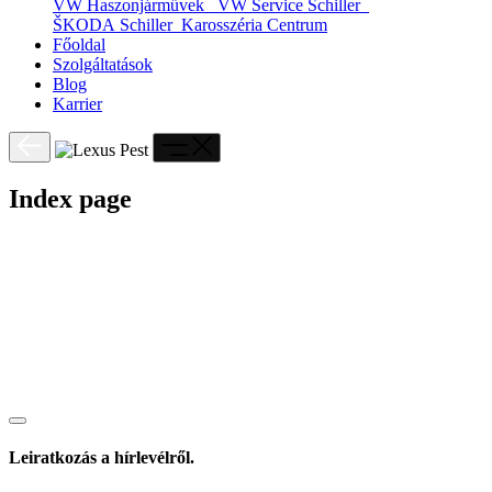
VW Haszonjárművek
VW Service Schiller
ŠKODA Schiller
Karosszéria Centrum
Főoldal
Szolgáltatások
Blog
Karrier
Index page
Leiratkozás a hírlevélről.