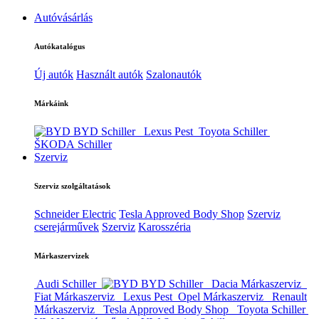
Autóvásárlás
Autókatalógus
Új autók
Használt autók
Szalonautók
Márkáink
BYD Schiller
Lexus Pest
Toyota Schiller
ŠKODA Schiller
Szerviz
Szerviz szolgáltatások
Schneider Electric
Tesla Approved Body Shop
Szerviz
cserejárművek
Szerviz
Karosszéria
Márkaszervizek
Audi Schiller
BYD Schiller
Dacia Márkaszerviz
Fiat Márkaszerviz
Lexus Pest
Opel Márkaszerviz
Renault
Márkaszerviz
Tesla Approved Body Shop
Toyota Schiller