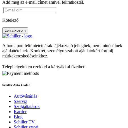
Add meg az e-mail címet amivel feliratkoztál.
Kötelező
Leliratkozom
A honlapon feltüntetett árak tájékoztató jellegűek, nem minősülnek
ajánlattételnek. Konkrét, személyreszabott ajánlatokért fordulj
márkakereskedéseinkhez.
Telephelyeinken ezekkel a kártyákkal fizethet:
Schiller Autó Család
Autóvásárlás
Szerviz
Szolgáltatások
Karrier
Blog
Schiller TV
Schiller sztori