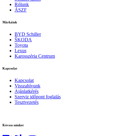
Rólunk
ÁSZF
Márkáink
BYD Schiller
ŠKODA
Toyota
Lexus
Karosszéria Centrum
Kapcsolat
Kapcsolat
Visszahívunk
Ajánlatkérés
Szerviz időpont foglalás
Tesztvezetés
Kövess minket