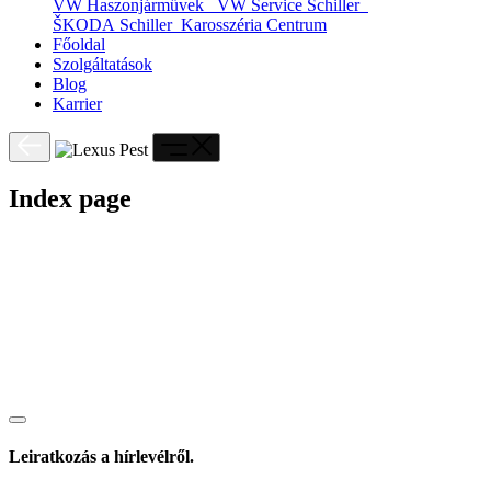
VW Haszonjárművek
VW Service Schiller
ŠKODA Schiller
Karosszéria Centrum
Főoldal
Szolgáltatások
Blog
Karrier
Index page
Leiratkozás a hírlevélről.