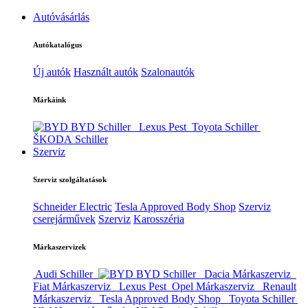
Autóvásárlás
Autókatalógus
Új autók
Használt autók
Szalonautók
Márkáink
BYD Schiller
Lexus Pest
Toyota Schiller
ŠKODA Schiller
Szerviz
Szerviz szolgáltatások
Schneider Electric
Tesla Approved Body Shop
Szerviz
cserejárművek
Szerviz
Karosszéria
Márkaszervizek
Audi Schiller
BYD Schiller
Dacia Márkaszerviz
Fiat Márkaszerviz
Lexus Pest
Opel Márkaszerviz
Renault
Márkaszerviz
Tesla Approved Body Shop
Toyota Schiller