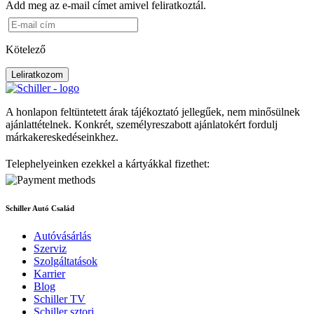
Add meg az e-mail címet amivel feliratkoztál.
Kötelező
Leliratkozom
A honlapon feltüntetett árak tájékoztató jellegűek, nem minősülnek
ajánlattételnek. Konkrét, személyreszabott ajánlatokért fordulj
márkakereskedéseinkhez.
Telephelyeinken ezekkel a kártyákkal fizethet:
Schiller Autó Család
Autóvásárlás
Szerviz
Szolgáltatások
Karrier
Blog
Schiller TV
Schiller sztori