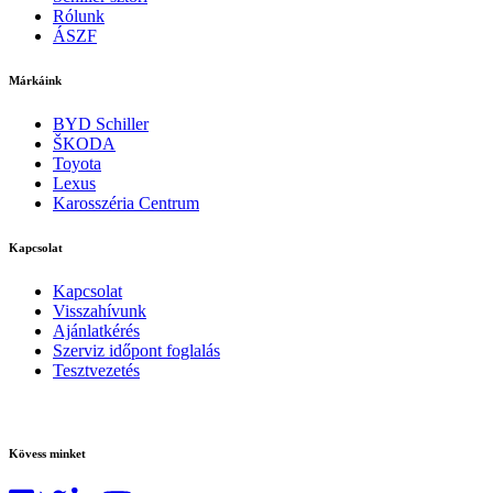
Rólunk
ÁSZF
Márkáink
BYD Schiller
ŠKODA
Toyota
Lexus
Karosszéria Centrum
Kapcsolat
Kapcsolat
Visszahívunk
Ajánlatkérés
Szerviz időpont foglalás
Tesztvezetés
Kövess minket