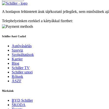
A honlapon feltüntetett árak tájékoztató jellegűek, nem minősülnek aj
Telephelyeinken ezekkel a kártyákkal fizethet:
Schiller Autó Család
Autóvásárlás
Szerviz
Szolgáltatások
Karrier
Blog
Schiller TV
Schiller sztori
Rólunk
ÁSZF
Márkáink
BYD Schiller
ŠKODA