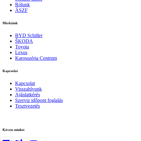
Rólunk
ÁSZF
Márkáink
BYD Schiller
ŠKODA
Toyota
Lexus
Karosszéria Centrum
Kapcsolat
Kapcsolat
Visszahívunk
Ajánlatkérés
Szerviz időpont foglalás
Tesztvezetés
Kövess minket