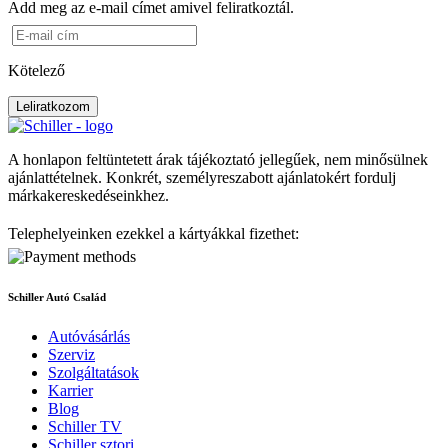
Add meg az e-mail címet amivel feliratkoztál.
Kötelező
Leliratkozom
A honlapon feltüntetett árak tájékoztató jellegűek, nem minősülnek
ajánlattételnek. Konkrét, személyreszabott ajánlatokért fordulj
márkakereskedéseinkhez.
Telephelyeinken ezekkel a kártyákkal fizethet:
Schiller Autó Család
Autóvásárlás
Szerviz
Szolgáltatások
Karrier
Blog
Schiller TV
Schiller sztori