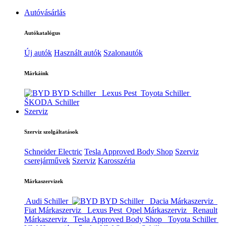
Autóvásárlás
Autókatalógus
Új autók
Használt autók
Szalonautók
Márkáink
BYD Schiller
Lexus Pest
Toyota Schiller
ŠKODA Schiller
Szerviz
Szerviz szolgáltatások
Schneider Electric
Tesla Approved Body Shop
Szerviz
cserejárművek
Szerviz
Karosszéria
Márkaszervizek
Audi Schiller
BYD Schiller
Dacia Márkaszerviz
Fiat Márkaszerviz
Lexus Pest
Opel Márkaszerviz
Renault
Márkaszerviz
Tesla Approved Body Shop
Toyota Schiller