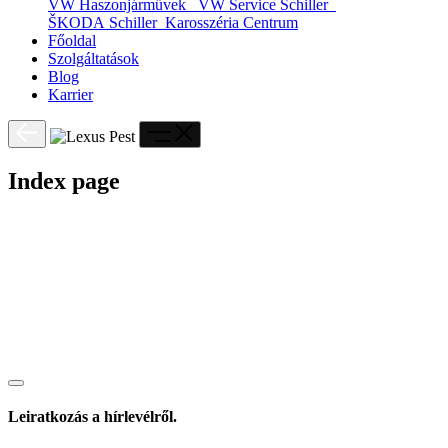
VW Haszonjárművek
VW Service Schiller
ŠKODA Schiller
Karosszéria Centrum
Főoldal
Szolgáltatások
Blog
Karrier
Index page
Leiratkozás a hírlevélről.