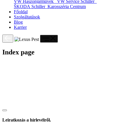
VW Haszonjárművek
VW Service Schiller
ŠKODA Schiller
Karosszéria Centrum
Főoldal
Szolgáltatások
Blog
Karrier
Index page
Leiratkozás a hírlevélről.