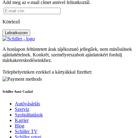
Add meg az e-mail címet amivel feliratkoztál.
Kötelező
Leliratkozom
A honlapon feltüntetett árak tájékoztató jellegűek, nem minősülnek
ajánlattételnek. Konkrét, személyreszabott ajánlatokért fordulj
márkakereskedéseinkhez.
Telephelyeinken ezekkel a kártyákkal fizethet:
Schiller Autó Család
Autóvásárlás
Szerviz
Szolgáltatások
Karrier
Blog
Schiller TV
Schiller sztori