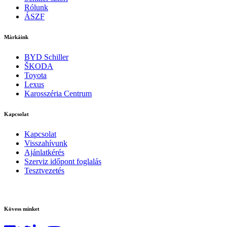
Rólunk
ÁSZF
Márkáink
BYD Schiller
ŠKODA
Toyota
Lexus
Karosszéria Centrum
Kapcsolat
Kapcsolat
Visszahívunk
Ajánlatkérés
Szerviz időpont foglalás
Tesztvezetés
Kövess minket