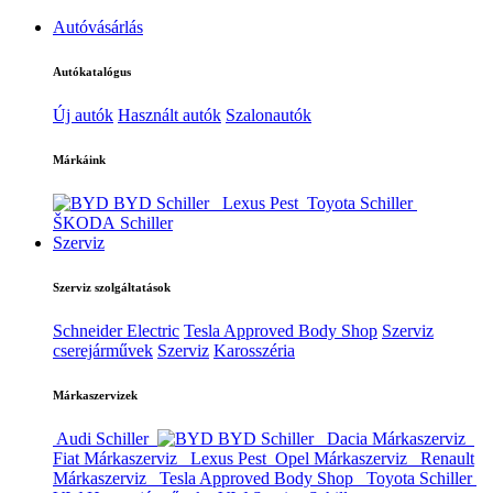
Autóvásárlás
Autókatalógus
Új autók
Használt autók
Szalonautók
Márkáink
BYD Schiller
Lexus Pest
Toyota Schiller
ŠKODA Schiller
Szerviz
Szerviz szolgáltatások
Schneider Electric
Tesla Approved Body Shop
Szerviz
cserejárművek
Szerviz
Karosszéria
Márkaszervizek
Audi Schiller
BYD Schiller
Dacia Márkaszerviz
Fiat Márkaszerviz
Lexus Pest
Opel Márkaszerviz
Renault
Márkaszerviz
Tesla Approved Body Shop
Toyota Schiller