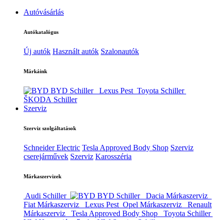
Autóvásárlás
Autókatalógus
Új autók
Használt autók
Szalonautók
Márkáink
BYD Schiller
Lexus Pest
Toyota Schiller
ŠKODA Schiller
Szerviz
Szerviz szolgáltatások
Schneider Electric
Tesla Approved Body Shop
Szerviz
cserejárművek
Szerviz
Karosszéria
Márkaszervizek
Audi Schiller
BYD Schiller
Dacia Márkaszerviz
Fiat Márkaszerviz
Lexus Pest
Opel Márkaszerviz
Renault
Márkaszerviz
Tesla Approved Body Shop
Toyota Schiller