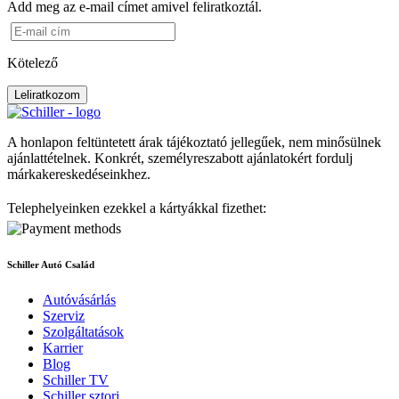
Add meg az e-mail címet amivel feliratkoztál.
Kötelező
Leliratkozom
A honlapon feltüntetett árak tájékoztató jellegűek, nem minősülnek
ajánlattételnek. Konkrét, személyreszabott ajánlatokért fordulj
márkakereskedéseinkhez.
Telephelyeinken ezekkel a kártyákkal fizethet:
Schiller Autó Család
Autóvásárlás
Szerviz
Szolgáltatások
Karrier
Blog
Schiller TV
Schiller sztori