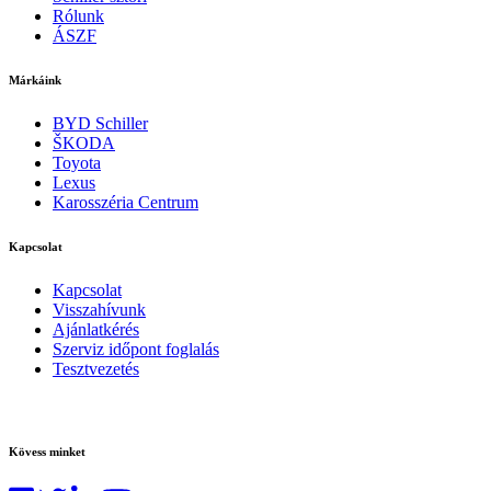
Rólunk
ÁSZF
Márkáink
BYD Schiller
ŠKODA
Toyota
Lexus
Karosszéria Centrum
Kapcsolat
Kapcsolat
Visszahívunk
Ajánlatkérés
Szerviz időpont foglalás
Tesztvezetés
Kövess minket