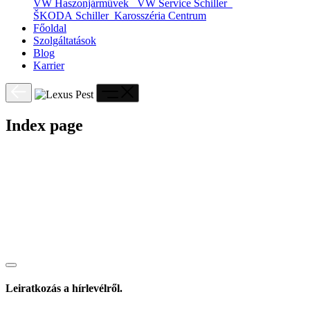
VW Haszonjárművek
VW Service Schiller
ŠKODA Schiller
Karosszéria Centrum
Főoldal
Szolgáltatások
Blog
Karrier
Index page
Leiratkozás a hírlevélről.