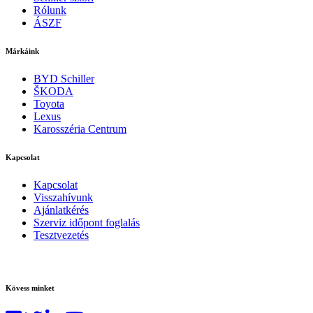
Rólunk
ÁSZF
Márkáink
BYD Schiller
ŠKODA
Toyota
Lexus
Karosszéria Centrum
Kapcsolat
Kapcsolat
Visszahívunk
Ajánlatkérés
Szerviz időpont foglalás
Tesztvezetés
Kövess minket