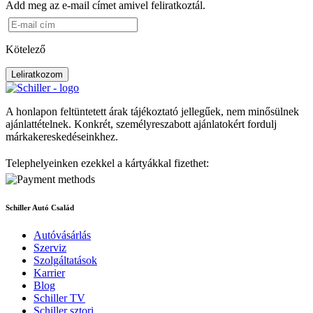
Add meg az e-mail címet amivel feliratkoztál.
Kötelező
Leliratkozom
A honlapon feltüntetett árak tájékoztató jellegűek, nem minősülnek
ajánlattételnek. Konkrét, személyreszabott ajánlatokért fordulj
márkakereskedéseinkhez.
Telephelyeinken ezekkel a kártyákkal fizethet:
Schiller Autó Család
Autóvásárlás
Szerviz
Szolgáltatások
Karrier
Blog
Schiller TV
Schiller sztori