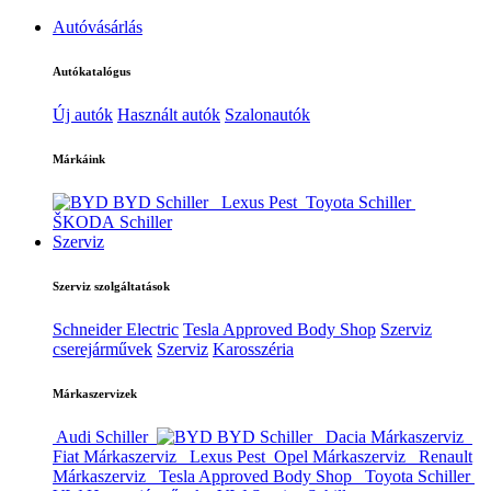
Autóvásárlás
Autókatalógus
Új autók
Használt autók
Szalonautók
Márkáink
BYD Schiller
Lexus Pest
Toyota Schiller
ŠKODA Schiller
Szerviz
Szerviz szolgáltatások
Schneider Electric
Tesla Approved Body Shop
Szerviz
cserejárművek
Szerviz
Karosszéria
Márkaszervizek
Audi Schiller
BYD Schiller
Dacia Márkaszerviz
Fiat Márkaszerviz
Lexus Pest
Opel Márkaszerviz
Renault
Márkaszerviz
Tesla Approved Body Shop
Toyota Schiller