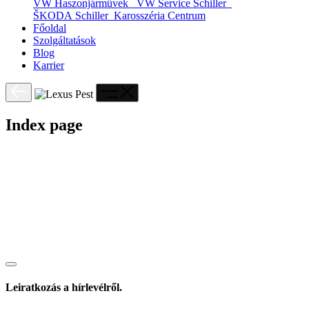
VW Haszonjárművek
VW Service Schiller
ŠKODA Schiller
Karosszéria Centrum
Főoldal
Szolgáltatások
Blog
Karrier
Index page
Leiratkozás a hírlevélről.