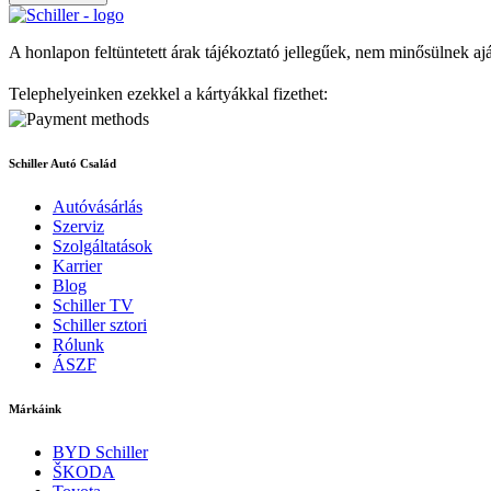
A honlapon feltüntetett árak tájékoztató jellegűek, nem minősülnek aj
Telephelyeinken ezekkel a kártyákkal fizethet:
Schiller Autó Család
Autóvásárlás
Szerviz
Szolgáltatások
Karrier
Blog
Schiller TV
Schiller sztori
Rólunk
ÁSZF
Márkáink
BYD Schiller
ŠKODA