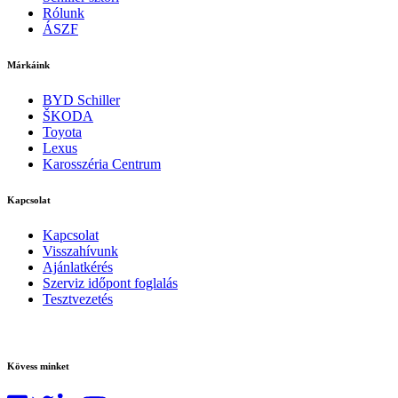
Rólunk
ÁSZF
Márkáink
BYD Schiller
ŠKODA
Toyota
Lexus
Karosszéria Centrum
Kapcsolat
Kapcsolat
Visszahívunk
Ajánlatkérés
Szerviz időpont foglalás
Tesztvezetés
Kövess minket