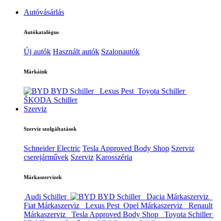
Autóvásárlás
Autókatalógus
Új autók
Használt autók
Szalonautók
Márkáink
BYD Schiller
Lexus Pest
Toyota Schiller
ŠKODA Schiller
Szerviz
Szerviz szolgáltatások
Schneider Electric
Tesla Approved Body Shop
Szerviz
cserejárművek
Szerviz
Karosszéria
Márkaszervizek
Audi Schiller
BYD Schiller
Dacia Márkaszerviz
Fiat Márkaszerviz
Lexus Pest
Opel Márkaszerviz
Renault
Márkaszerviz
Tesla Approved Body Shop
Toyota Schiller