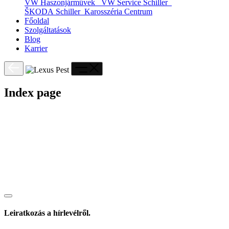
VW Haszonjárművek
VW Service Schiller
ŠKODA Schiller
Karosszéria Centrum
Főoldal
Szolgáltatások
Blog
Karrier
Index page
Leiratkozás a hírlevélről.