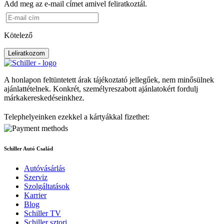
Add meg az e-mail címet amivel feliratkoztál.
Kötelező
Leliratkozom
A honlapon feltüntetett árak tájékoztató jellegűek, nem minősülnek
ajánlattételnek. Konkrét, személyreszabott ajánlatokért fordulj
márkakereskedéseinkhez.
Telephelyeinken ezekkel a kártyákkal fizethet:
Schiller Autó Család
Autóvásárlás
Szerviz
Szolgáltatások
Karrier
Blog
Schiller TV
Schiller sztori