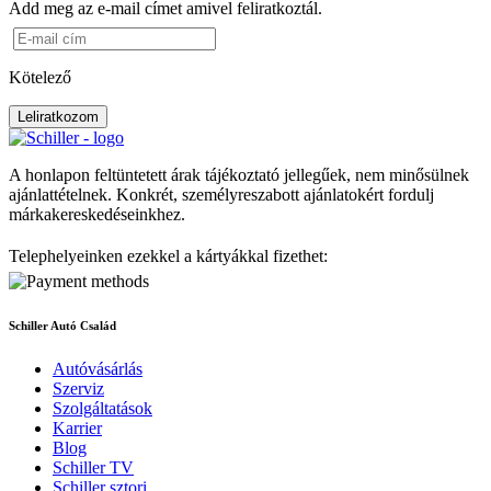
Add meg az e-mail címet amivel feliratkoztál.
Kötelező
Leliratkozom
A honlapon feltüntetett árak tájékoztató jellegűek, nem minősülnek
ajánlattételnek. Konkrét, személyreszabott ajánlatokért fordulj
márkakereskedéseinkhez.
Telephelyeinken ezekkel a kártyákkal fizethet:
Schiller Autó Család
Autóvásárlás
Szerviz
Szolgáltatások
Karrier
Blog
Schiller TV
Schiller sztori