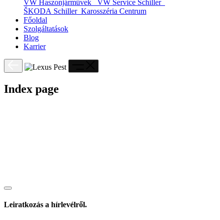
VW Haszonjárművek
VW Service Schiller
ŠKODA Schiller
Karosszéria Centrum
Főoldal
Szolgáltatások
Blog
Karrier
Index page
Leiratkozás a hírlevélről.