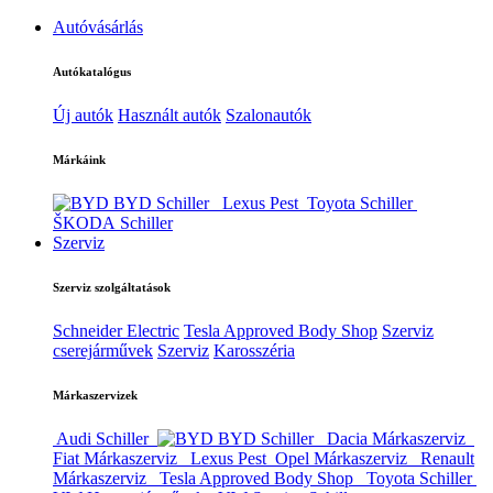
Autóvásárlás
Autókatalógus
Új autók
Használt autók
Szalonautók
Márkáink
BYD Schiller
Lexus Pest
Toyota Schiller
ŠKODA Schiller
Szerviz
Szerviz szolgáltatások
Schneider Electric
Tesla Approved Body Shop
Szerviz
cserejárművek
Szerviz
Karosszéria
Márkaszervizek
Audi Schiller
BYD Schiller
Dacia Márkaszerviz
Fiat Márkaszerviz
Lexus Pest
Opel Márkaszerviz
Renault
Márkaszerviz
Tesla Approved Body Shop
Toyota Schiller