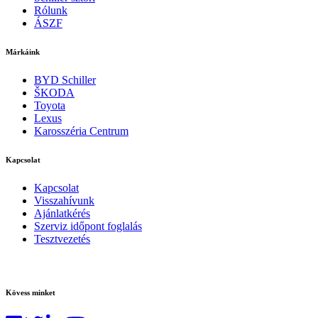
Rólunk
ÁSZF
Márkáink
BYD Schiller
ŠKODA
Toyota
Lexus
Karosszéria Centrum
Kapcsolat
Kapcsolat
Visszahívunk
Ajánlatkérés
Szerviz időpont foglalás
Tesztvezetés
Kövess minket