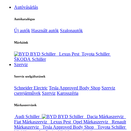
Autóvásárlás
Autókatalógus
Új autók
Használt autók
Szalonautók
Márkáink
BYD Schiller
Lexus Pest
Toyota Schiller
ŠKODA Schiller
Szerviz
Szerviz szolgáltatások
Schneider Electric
Tesla Approved Body Shop
Szerviz
cserejárművek
Szerviz
Karosszéria
Márkaszervizek
Audi Schiller
BYD Schiller
Dacia Márkaszerviz
Fiat Márkaszerviz
Lexus Pest
Opel Márkaszerviz
Renault
Márkaszerviz
Tesla Approved Body Shop
Toyota Schiller