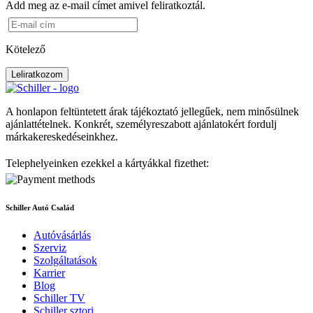
Add meg az e-mail címet amivel feliratkoztál.
Kötelező
Leliratkozom
A honlapon feltüntetett árak tájékoztató jellegűek, nem minősülnek
ajánlattételnek. Konkrét, személyreszabott ajánlatokért fordulj
márkakereskedéseinkhez.
Telephelyeinken ezekkel a kártyákkal fizethet:
Schiller Autó Család
Autóvásárlás
Szerviz
Szolgáltatások
Karrier
Blog
Schiller TV
Schiller sztori