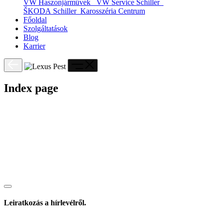
VW Haszonjárművek
VW Service Schiller
ŠKODA Schiller
Karosszéria Centrum
Főoldal
Szolgáltatások
Blog
Karrier
Index page
Leiratkozás a hírlevélről.