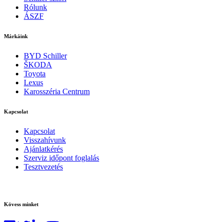
Rólunk
ÁSZF
Márkáink
BYD Schiller
ŠKODA
Toyota
Lexus
Karosszéria Centrum
Kapcsolat
Kapcsolat
Visszahívunk
Ajánlatkérés
Szerviz időpont foglalás
Tesztvezetés
Kövess minket