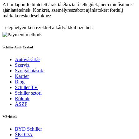
A honlapon feltüntetett árak tájékoztató jellegűek, nem minősülnek
ajánlattételnek. Konkrét, személyreszabott ajánlatokért fordulj
márkakereskedéseinkhez.
Telephelyeinken ezekkel a kártyákkal fizethet:
Schiller Autó Család
Autóvásárlás
Szerviz
Szolgáltatások
Karrier
Blog
Schiller TV
Schiller sztori
Rólunk
ÁSZF
Márkáink
BYD Schiller
ŠKODA