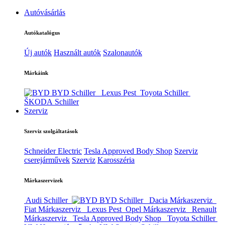
Autóvásárlás
Autókatalógus
Új autók
Használt autók
Szalonautók
Márkáink
BYD Schiller
Lexus Pest
Toyota Schiller
ŠKODA Schiller
Szerviz
Szerviz szolgáltatások
Schneider Electric
Tesla Approved Body Shop
Szerviz
cserejárművek
Szerviz
Karosszéria
Márkaszervizek
Audi Schiller
BYD Schiller
Dacia Márkaszerviz
Fiat Márkaszerviz
Lexus Pest
Opel Márkaszerviz
Renault
Márkaszerviz
Tesla Approved Body Shop
Toyota Schiller