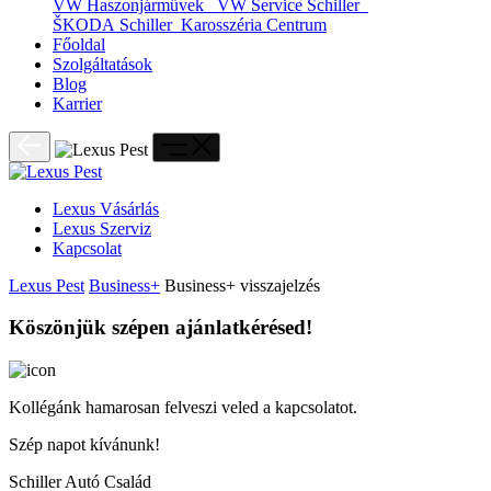
VW Haszonjárművek
VW Service Schiller
ŠKODA Schiller
Karosszéria Centrum
Főoldal
Szolgáltatások
Blog
Karrier
Lexus Vásárlás
Lexus Szerviz
Kapcsolat
Lexus Pest
Business+
Business+ visszajelzés
Köszönjük szépen ajánlatkérésed!
Kollégánk hamarosan felveszi veled a kapcsolatot.
Szép napot kívánunk!
Schiller Autó Család