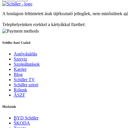
A honlapon feltüntetett árak tájékoztató jellegűek, nem minősülnek aj
Telephelyeinken ezekkel a kártyákkal fizethet:
Schiller Autó Család
Autóvásárlás
Szerviz
Szolgáltatások
Karrier
Blog
Schiller TV
Schiller sztori
Rólunk
ÁSZF
Márkáink
BYD Schiller
ŠKODA