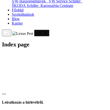
VW Haszonjárművek
VW Service Schiller
ŠKODA Schiller
Karosszéria Centrum
Főoldal
Szolgáltatások
Blog
Karrier
Index page
Leiratkozás a hírlevélről.