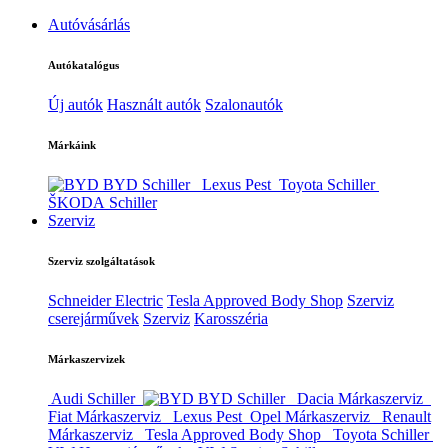
Autóvásárlás
Autókatalógus
Új autók
Használt autók
Szalonautók
Márkáink
BYD Schiller
Lexus Pest
Toyota Schiller
ŠKODA Schiller
Szerviz
Szerviz szolgáltatások
Schneider Electric
Tesla Approved Body Shop
Szerviz
cserejárművek
Szerviz
Karosszéria
Márkaszervizek
Audi Schiller
BYD Schiller
Dacia Márkaszerviz
Fiat Márkaszerviz
Lexus Pest
Opel Márkaszerviz
Renault
Márkaszerviz
Tesla Approved Body Shop
Toyota Schiller