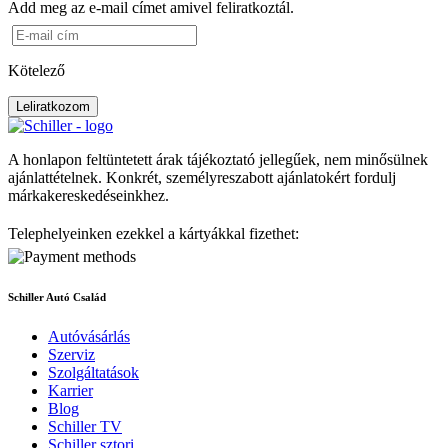
Add meg az e-mail címet amivel feliratkoztál.
Kötelező
Leliratkozom
A honlapon feltüntetett árak tájékoztató jellegűek, nem minősülnek
ajánlattételnek. Konkrét, személyreszabott ajánlatokért fordulj
márkakereskedéseinkhez.
Telephelyeinken ezekkel a kártyákkal fizethet:
Schiller Autó Család
Autóvásárlás
Szerviz
Szolgáltatások
Karrier
Blog
Schiller TV
Schiller sztori