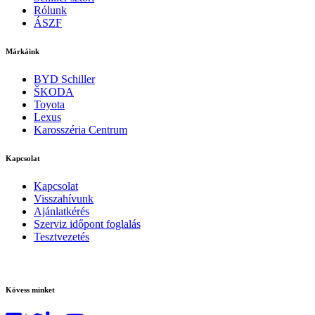
Rólunk
ÁSZF
Márkáink
BYD Schiller
ŠKODA
Toyota
Lexus
Karosszéria Centrum
Kapcsolat
Kapcsolat
Visszahívunk
Ajánlatkérés
Szerviz időpont foglalás
Tesztvezetés
Kövess minket