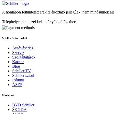
A honlapon feltüntetett árak tájékoztató jellegűek, nem minősülnek aj
Telephelyeinken ezekkel a kártyákkal fizethet:
Schiller Autó Család
Autóvásárlás
Szerviz
Szolgáltatások
Karrier
Blog
Schiller TV
Schiller sztori
Rólunk
ÁSZF
Márkáink
BYD Schiller
ŠKODA